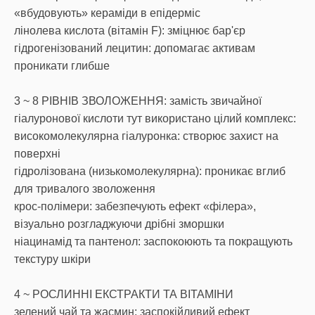
«вбудовують» кераміди в епідерміс
лінолева кислота (вітамін F): зміцнює бар'єр
гідрогенізований лецитин: допомагає активам
проникати глибше
3 ~ 8 РІВНІВ ЗВОЛОЖЕННЯ: замість звичайної
гіалуронової кислоти тут використано цілий комплекс:
високомолекулярна гіалуронка: створює захист на
поверхні
гідролізована (низькомолекулярна): проникає вглиб
для тривалого зволоження
крос-полімери: забезпечують ефект «філера»,
візуально розгладжуючи дрібні зморшки
ніацинамід та пантенол: заспокоюють та покращують
текстуру шкіри
4 ~ РОСЛИННІ ЕКСТРАКТИ ТА ВІТАМІНИ
зелений чай та жасмин: заспокійливий ефект