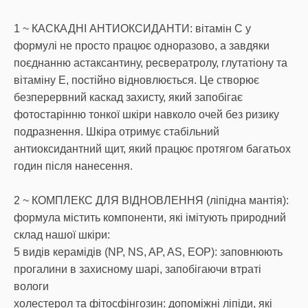
1 ~ КАСКАДНІ АНТИОКСИДАНТИ: вітамін С у
формулі не просто працює одноразово, а завдяки
поєднанню астаксантину, ресвератролу, глутатіону та
вітаміну Е, постійно відновлюється. Це створює
безперервний каскад захисту, який запобігає
фотостарінню тонкої шкіри навколо очей без ризику
подразнення. Шкіра отримує стабільний
антиоксидантний щит, який працює протягом багатьох
годин після нанесення.
2 ~ КОМПЛЕКС ДЛЯ ВІДНОВЛЕННЯ (ліпідна мантія):
формула містить компоненти, які імітують природний
склад нашої шкіри:
5 видів керамідів (NP, NS, AP, AS, EOP): заповнюють
прогалини в захисному шарі, запобігаючи втраті
вологи
холестерол та фітосфінгозин: допоміжні ліпіди, які