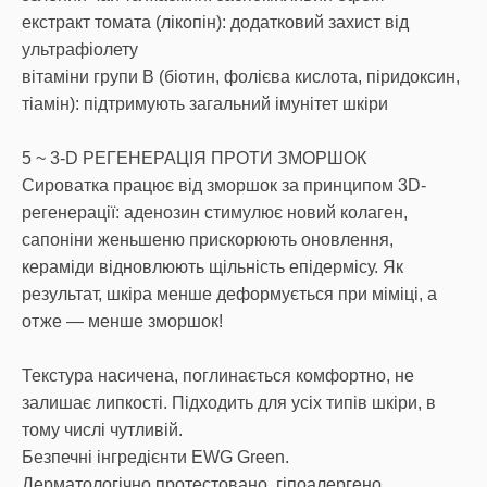
екстракт томата (лікопін): додатковий захист від
ультрафіолету
вітаміни групи B (біотин, фолієва кислота, піридоксин,
тіамін): підтримують загальний імунітет шкіри
5 ~ 3-D РЕГЕНЕРАЦІЯ ПРОТИ ЗМОРШОК
Сироватка працює від зморшок за принципом 3D-
регенерації: аденозин стимулює новий колаген,
сапоніни женьшеню прискорюють оновлення,
кераміди відновлюють щільність епідермісу. Як
результат, шкіра менше деформується при міміці, а
отже — менше зморшок!
Текстура насичена, поглинається комфортно, не
залишає липкості. Підходить для усіх типів шкіри, в
тому числі чутливій.
Безпечні інгредієнти EWG Green.
Дерматологічно протестовано, гіпоалергено.