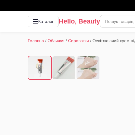
Hello, Beauty
Каталог
Головна
/
Обличчя
/
Сироватки
/
Освітлюючий крем під
1
/
3
‹