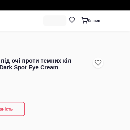
Кошик
ід очі проти темних кіл
Dark Spot Eye Cream
вність