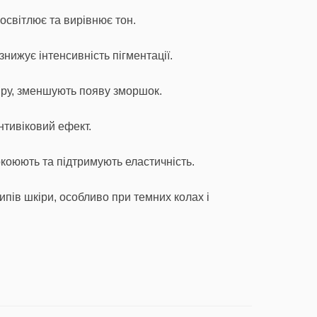
світлює та вирівнює тон.
нижує інтенсивність пігментації.
ру, зменшують появу зморшок.
тивіковий ефект.
окоюють та підтримують еластичність.
ипів шкіри, особливо при темних колах і