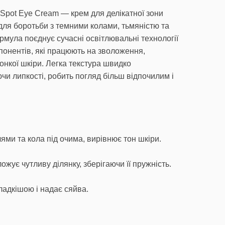
 Spot Eye Cream — крем для делікатної зони
для боротьби з темними колами, тьмяністю та
рмула поєднує сучасні освітлювальні технології
понентів, які працюють на зволоження,
онкої шкіри. Легка текстура швидко
чи липкості, робить погляд більш відпочилим і
ями та кола під очима, вирівнює тон шкіри.
ожує чутливу ділянку, зберігаючи її пружність.
ладкішою і надає сяйва.