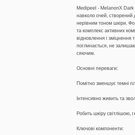
Medipeel - MelanonX Dark
навколо очей, створений 
нерівним тоном шкіри. Фо
та комплекс активних ком
відновлення і зміцнення т
поглинається, не залишаю
сяючим.
Основні переваги:
Помітно зменшує темні пл
Інтенсивно живить та звол
Робить шкіру світлішою, г
Ключові компоненти: