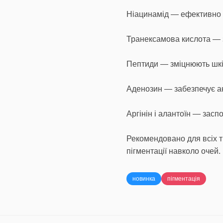
Ніацинамід — ефективно о
Транексамова кислота — з
Пептиди — зміцнюють шкі
Аденозин — забезпечує ан
Аргінін і алантоїн — засп
Рекомендовано для всіх т
пігментації навколо очей.
новинка
пігментація