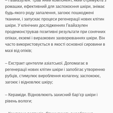
– Гвайазулен. Трав’яний компонент, який отримують з
ромашки, ефективний для заспокоєння шкіри, знімає
будь-якого роду запалення, загоює пошкоджені
тканини, і запускає процеси регенерації нових клітин
шкіри. У клінічних дослідженнях Гвайазулен
продемонстрував позитивні результати при сонячних
опіках, екземі і виразкових захворюваннях шкіри. Він
часто використовується в якості основної сировини в
мазі від опіків;
– Екстракт центелли азіатської. Допомагає в
регенерації нових клітин шкіри і запобігає утворенню
рубців, стимулює вироблення колагену, заспокоює,
загоює і відновлює шкіру;
– Кераміди. Відновлюють захисний бар’єр шкіри і
рівень вологи;