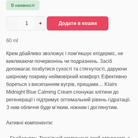
В наявності
-
+
1
Додати в кошик
60
ml
Крем дбайливо зволожує і пом’якшує епідерміс, не
викликаючи почервонінь чи подразнень. Засіб
допомагає позбутися сухості та стягнутості, даруючи
шкірному покриву неймовірний комфорт. Ефективно
бореться з висипанням вугрів, прищами… Klairs
Midnight Blue Calming Cream спонукає клітини до
регенерації і підтримує оптимальний рівень гідратації.
З ним обличчя буде м’яким, ніжним і доглянутим.
Активні компоненти: