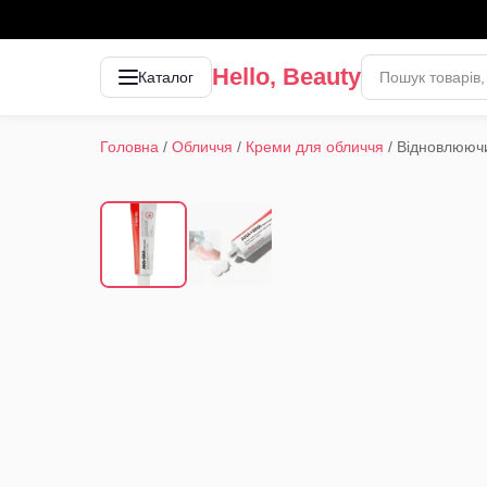
Hello, Beauty
Каталог
Головна
/
Обличчя
/
Креми для обличчя
/
Відновлюючи
1
/
2
‹