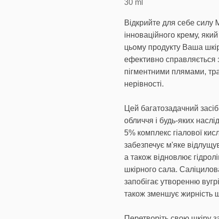
30
ml
Відкрийте для себе силу 
інноваційного крему, яки
цьому продукту Ваша шкіра
ефективно справляється з
пігментними плямами, тр
нерівності.
Цей багатозадачний засіб
обличчя і будь-яких наслі
5% комплекс гіалової кис
забезпечує м'яке відлущу
а також відновлює гідрол
шкірного сала. Саліцилов
запобігає утворенню вугрі
також зменшує жирність ш
Перетворіть свою шкіру з