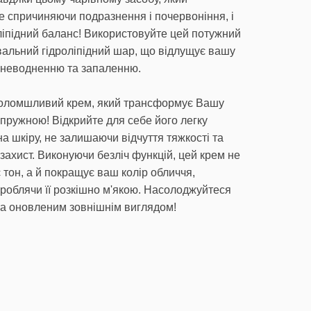
е спричиняючи подразнення і почервоніння, і
іпідний баланс! Використовуйте цей потужний
альний гідроліпідний шар, що відлущує вашу
, зневодненню та запаленню.
оломшливий крем, який трансформує Вашу
і пружною! Відкрийте для себе його легку
 на шкіру, не залишаючи відчуття тяжкості та
ахист. Виконуючи безліч функцій, цей крем не
є тон, а й покращує ваш колір обличчя,
 роблячи її розкішно м'якою. Насолоджуйтеся
та оновленим зовнішнім виглядом!