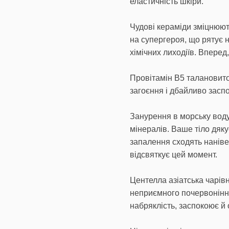
еластичність шкіри.
Чудові кераміди зміцнюют
на супергероя, що рятує 
хімічних лиходіїв. Вперед,
Провітамін В5 талановито 
загоєння і дбайливо засп
Занурення в морську воду
мінералів. Ваше тіло дяк
запалення сходять наніве
відсвяткує цей момент.
Центелла азіатська чарів
неприємного почервоніння
набряклість, заспокоює й