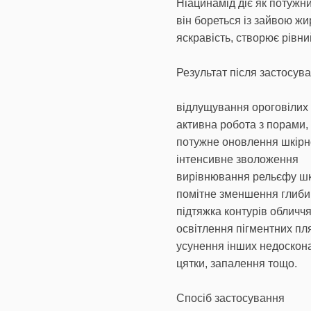
Ніацинамід діє як потужни
він бореться із зайвою ж
яскравість, створює рівни
Результат після застосува
відлущування ороговілих 
активна робота з порами,
потужне оновлення шкірн
інтенсивне зволоження
вирівнювання рельєфу шк
помітне зменшення глиб
підтяжка контурів обличч
освітлення пігментних пл
усунення інших недоскона
цятки, запалення тощо.
Спосіб застосування