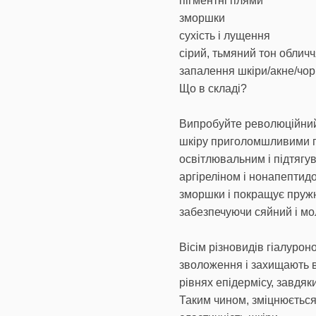
пігментні плями
зморшки
сухість і лущення
сірий, тьмяний тон облич
запалення шкіри/акне/чор
Що в складі?
Випробуйте революційний 
шкіру приголомшливими п
освітлювальним і підтяг
аргіреліном і нонапептидо
зморшки і покращує пружні
забезпечуючи сяйний і мо
Вісім різновидів гіалурон
зволоження і захищають в
рівнях епідермісу, завдяк
Таким чином, зміцнюється 