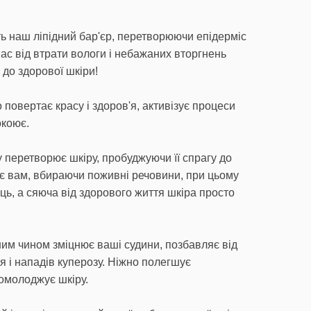
ь наш ліпідний бар'єр, перетворюючи епідерміс
нас від втрати вологи і небажаних вторгнень
 до здорової шкіри!
повертає красу і здоров'я, активізує процеси
окоює.
 перетворює шкіру, пробуджуючи її спрагу до
ує вам, вбираючи поживні речовини, при цьому
ць, а сяюча від здорового життя шкіра просто
ним чином зміцнює ваші судини, позбавляє від
 і нападів куперозу. Ніжно полегшує
 омолоджує шкіру.