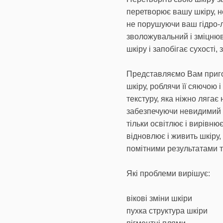
перетворює вашу шкіру, н
не порушуючи ваш гідро-л
зволожувальний і зміцнюв
шкіру і запобігає сухості
Представляємо Вам приг
шкіру, роблячи її сяючою 
текстуру, яка ніжно лягає
забезпечуючи невидимий з
тільки освітлює і вирівню
відновлює і живить шкіру,
помітними результатами 
Які проблеми вирішує:
вікові зміни шкіри
пухка структура шкіри