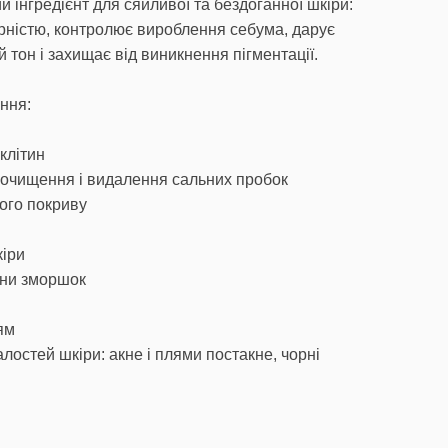
й інгредієнт для сяйливої та бездоганної шкіри:
ирністю, контролює вироблення себума, дарує
й тон і захищає від виникнення пігментації.
ння:
клітин
 очищення і видалення сальних пробок
ого покриву
іри
ини зморшок
я
ям
лостей шкіри: акне і плями постакне, чорні