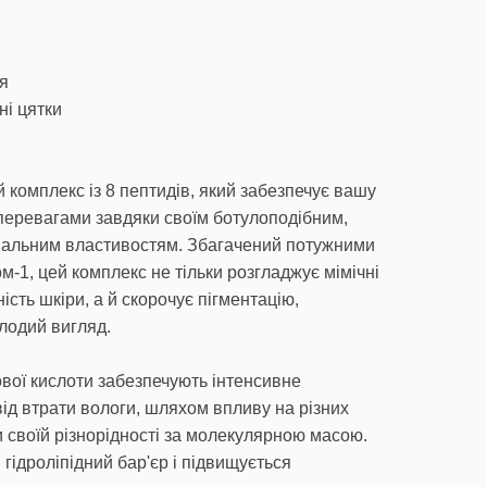
чя
ні цятки
комплекс із 8 пептидів, який забезпечує вашу
еревагами завдяки своїм ботулоподібним,
увальним властивостям. Збагачений потужними
м-1, цей комплекс не тільки розгладжує мімічні
сть шкіри, а й скорочує пігментацію,
лодий вигляд.
ової кислоти забезпечують інтенсивне
ід втрати вологи, шляхом впливу на різних
и своїй різнорідності за молекулярною масою.
гідроліпідний бар'єр і підвищується