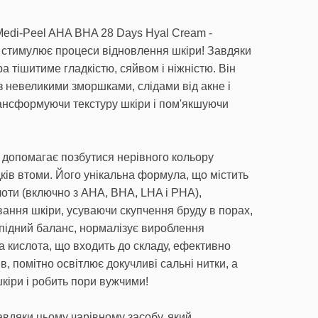
Medi-Peel AHA BHA 28 Days Hyal Cream -
й стимулює процеси відновлення шкіри! Завдяки
 тішитиме гладкістю, сяйвом і ніжністю. Він
 невеликими зморшками, слідами від акне і
ансформуючи текстуру шкіри і пом'якшуючи
 допомагає позбутися нерівного кольору
дків втоми. Його унікальна формула, що містить
лоти (включно з AHA, BHA, LHA і PHA),
вання шкіри, усуваючи скупчення бруду в порах,
іпідний баланс, нормалізує вироблення
а кислота, що входить до складу, ефективно
в, помітно освітлює докучливі сальні нитки, а
кіри і робить пори вужчими!
авдяки цьому чарівному засобу, який