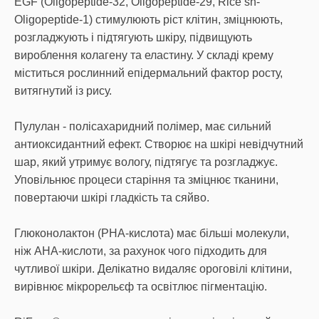
EGF (Oligopeptide-32, Oligopeptide-29, Rice sh-
Oligopeptide-1) стимулюють ріст клітин, зміцнюють,
розгладжують і підтягують шкіру, підвищують
вироблення колагену та еластину. У складі крему
міститься рослинний епідермальний фактор росту,
витягнутий із рису.
Пулулан - полісахаридний полімер, має сильний
антиоксидантний ефект. Створює на шкірі невідчутний
шар, який утримує вологу, підтягує та розгладжує.
Уповільнює процеси старіння та зміцнює тканини,
повертаючи шкірі гладкість та сяйво.
Глюконолактон (PHA-кислота) має більші молекули,
ніж AHA-кислоти, за рахунок чого підходить для
чутливої шкіри. Делікатно видаляє ороговілі клітини,
вирівнює мікрорельєф та освітлює пігментацію.