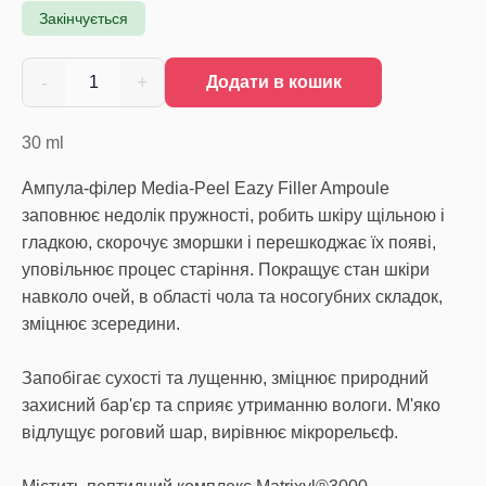
Закінчується
-
+
1
Додати в кошик
30
ml
Ампула-філер Media-Peel Eazy Filler Ampoule
заповнює недолік пружності, робить шкіру щільною і
гладкою, скорочує зморшки і перешкоджає їх появі,
уповільнює процес старіння. Покращує стан шкіри
навколо очей, в області чола та носогубних складок,
зміцнює зсередини.
Запобігає сухості та лущенню, зміцнює природний
захисний бар'єр та сприяє утриманню вологи. М'яко
відлущує роговий шар, вирівнює мікрорельєф.