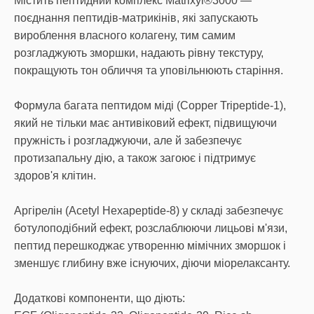
Містить пептидний комплекс Matrixyl®3000 —
поєднання пептидів-матрикінів, які запускають
вироблення власного колагену, тим самим
розгладжують зморшки, надають рівну текстуру,
покращують тон обличчя та уповільнюють старіння.
Формула багата пептидом міді (Copper Tripeptide-1),
який не тільки має антивіковий ефект, підвищуючи
пружність і розгладжуючи, але й забезпечує
протизапальну дію, а також загоює і підтримує
здоров'я клітин.
Аргірелін (Acetyl Hexapeptide-8) у складі забезпечує
ботулоподібний ефект, розслаблюючи лицьові м'язи,
пептид перешкоджає утворенню мімічних зморшок і
зменшує глибину вже існуючих, діючи міорелаксанту.
Додаткові компоненти, що діють: