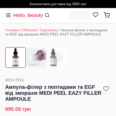
Безкоштовна доставка від 5000 грн!
Hello, Beauty
Головна
/
Обличчя
/
Сироватки
/
Ампула-філер з пептидами
та EGF від зморшок MEDI PEEL EAZY FILLER AMPOULE
1
/
3
‹
›
MEDI-PEEL
Ампула-філер з пептидами та EGF
від зморшок MEDI PEEL EAZY FILLER
AMPOULE
690.00
грн