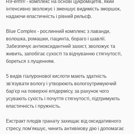
RiFerm® - комплекс на основі цукроміцетів, який
інтенсивно зволожує і зменшує видимість зморшок,
надаючи еластичність і рівний рельєф.
Blue Complex - рослинний комплекс з лаванди,
волошка, ромашки, гіацинта, бораго і шавлії.
Забезпечує антиоксидантний захист, зволожує та
живить, запобігає сухості та відчуванню стягнутості,
бореться з лущенням.
5 видів гіалуронової кислоти мають здатність
зв'язувати вологу і утворюють вологоутримуючий
бар'єр на поверхні епідермісу, за рахунок чого
усувають сухість і почуття стягнутості, підтримують
еластичність і пружність.
Екстракт плодів гранату захищає від оксидативного
стресу, пом'якшує, чинить антивікову дію і допомагає