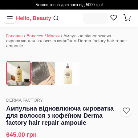
Безкоштовна доставка від 5000 грн!
Hello, Beauty
Головна
/
Волосся
/
Маски
/
Ампульна відновлююча
сироватка для волосся з кофеїном Derma factory hair repair
ampoule
1
/
3
‹
›
DERMA FACTORY
Ампульна відновлююча сироватка
для волосся з кофеїном Derma
factory hair repair ampoule
645.00
грн