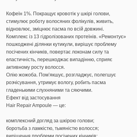
Кофеїн 1%. Покращує кровотік у шкірі голови,
стимулює роботу волосяних фолікулів, живить,
відновлює, зміцнює пасма по всій довжині.
Комплекс із 13 гідролізованих протеїнів. «Ремонтує»
пошкоджені ділянки кутикули, вирішує проблему
посічених кінчиків, повертає локонам силу та
еластичність, перешкоджає випадінню, сприяє
активному росту волосся.
Олію жожоба. Пом'якшує, розгладжує, полегшує
розчісування, утримує вологу, робить пасма
гладенькими слухняними та сяючими.
Ефект від застосування
Hair Repair Ampoule — це:
комплексний догляд за шкірою голови;
боротьба з ламкістю, тьмяністю волосся;
вирішення проблеми посічених кінчиків;