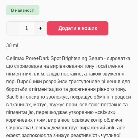
В наявності
-
+
1
Додати в кошик
30
ml
Celimax Pore+Dark Spot Brightening Serum - сироватка
що спрямована на вирівнювання тону і освітлення
пігментних плям, слідів постакне, а також звуження
пор. Виробники розробили триступеневе рішення для
боротьби з пігментацією та досягнення рівного тону.
Засіб інтенсивно зволожує, покращує обмінні процеси
в тканинах, матує, звужує пори, освітлює постакне та
пігментацію, перешкоджає утворенню «свіжих»
коричневих плям, вирівнює, освіжає колір обличчя.
Сироватка Celimax демонструє виражений anti–age
ефект, заспокоює та знижує реактивність чутливої