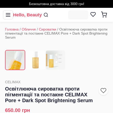
Безкоштовна доставка від 3000 грн!
Hello, Beauty
Головна
/
Обличчя
/
Сироватки
/
Освітлююча сироватка проти
пігментації та постакне CELIMAX Pore + Dark Spot Brightening
Serum
1
/
3
‹
›
CELIMAX
Освітлююча сироватка проти
пігментації та постакне CELIMAX
Pore + Dark Spot Brightening Serum
650.00
грн