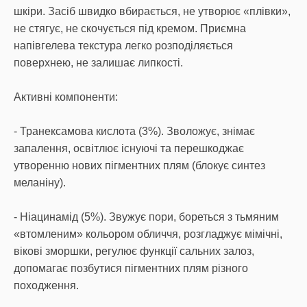
шкіри. Засіб швидко вбирається, не утворює «плівки»,
не стягує, не скочується під кремом. Приємна
напівгелева текстура легко розподіляється
поверхнею, не залишає липкості.
Активні компоненти:
- Транексамова кислота (3%). Зволожує, знімає
запалення, освітлює існуючі та перешкоджає
утворенню нових пігментних плям (блокує синтез
меланіну).
- Ніацинамід (5%). Звужує пори, бореться з тьмяним
«втомленим» кольором обличчя, розгладжує мімічні,
вікові зморшки, регулює функції сальних залоз,
допомагає позбутися пігментних плям різного
походження.