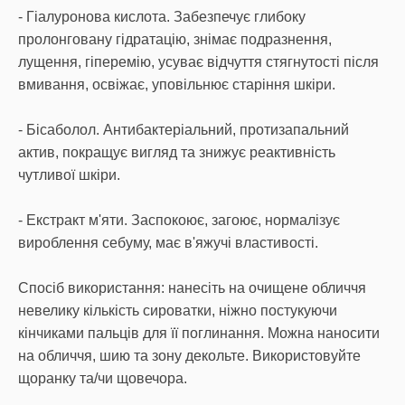
- Гіалуронова кислота. Забезпечує глибоку
пролонговану гідратацію, знімає подразнення,
лущення, гіперемію, усуває відчуття стягнутості після
вмивання, освіжає, уповільнює старіння шкіри.
- Бісаболол. Антибактеріальний, протизапальний
актив, покращує вигляд та знижує реактивність
чутливої шкіри.
- Екстракт м'яти. Заспокоює, загоює, нормалізує
вироблення себуму, має в'яжучі властивості.
Спосіб використання: нанесіть на очищене обличчя
невелику кількість сироватки, ніжно постукуючи
кінчиками пальців для її поглинання. Можна наносити
на обличчя, шию та зону декольте. Використовуйте
щоранку та/чи щовечора.