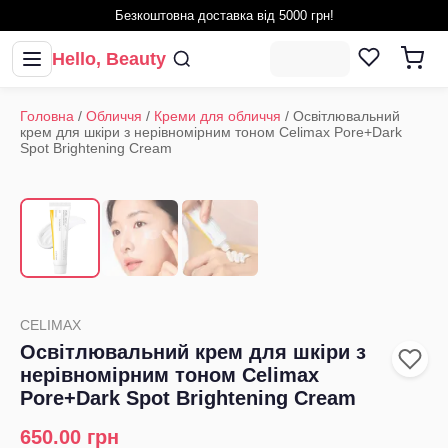
Безкоштовна доставка від 5000 грн!
Hello, Beauty
Головна
/
Обличчя
/
Креми для обличчя
/
Освітлювальний
крем для шкіри з нерівномірним тоном Celimax Pore+Dark
Spot Brightening Cream
1
/
3
‹
›
CELIMAX
Освітлювальний крем для шкіри з
нерівномірним тоном Celimax
Pore+Dark Spot Brightening Cream
650.00
грн