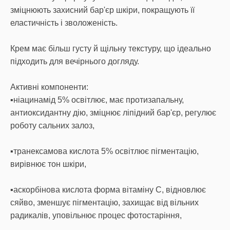
зміцнюють захисний бар'єр шкіри, покращують її
еластичність і зволоженість.
Крем має більш густу й щільну текстуру, що ідеально
підходить для вечірнього догляду.
Активні компоненти:
▪️ніацинамід 5% освітлює, має протизапальну,
антиоксидантну дію, зміцнює ліпідний бар'єр, регулює
роботу сальних залоз,
▪️транексамова кислота 5% освітлює пігментацію,
вирівнює тон шкіри,
▪️аскорбінова кислота форма вітаміну С, відновлює
сяйво, зменшує пігментацію, захищає від вільних
радикалів, уповільнює процес фотостаріння,