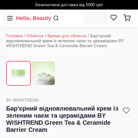
Безкоштовна доставка від 5000 грн!
Hello, Beauty
Головна
/
Обличчя
/
Креми для обличчя
/
Бар'єрний
відновлювальний крем із зеленим чаєм та церамідами BY
WISHTREND Green Tea & Ceramide Barrier Cream
1
/
2
‹
›
BY WISHTREND
Бар'єрний відновлювальний крем із
зеленим чаєм та церамідами BY
WISHTREND Green Tea & Ceramide
Barrier Cream