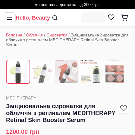
Безкоштовна доставка від 3000 грн!
Hello, Beauty
Головна
/
Обличчя
/
Сироватки
/
Зміцнювальна сироватка для
обличчя з ретиналем MEDITHERAPY Retinal Skin Booster
Serum
1
/
5
‹
›
MEDITHERAPY
Зміцнювальна сироватка для
обличчя з ретиналем MEDITHERAPY
Retinal Skin Booster Serum
1200.00
грн