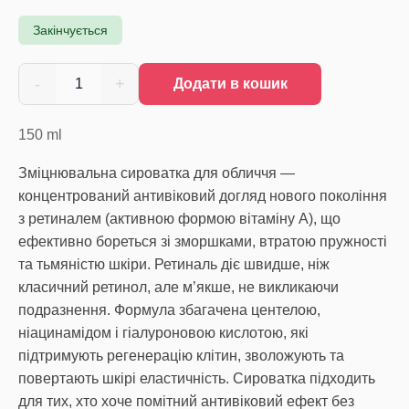
Закінчується
-
+
1
Додати в кошик
150
ml
Зміцнювальна сироватка для обличчя —
концентрований антивіковий догляд нового покоління
з ретиналем (активною формою вітаміну A), що
ефективно бореться зі зморшками, втратою пружності
та тьмяністю шкіри. Ретиналь діє швидше, ніж
класичний ретинол, але м’якше, не викликаючи
подразнення. Формула збагачена центелою,
ніацинамідом і гіалуроновою кислотою, які
підтримують регенерацію клітин, зволожують та
повертають шкірі еластичність. Сироватка підходить
для тих, хто хоче помітний антивіковий ефект без