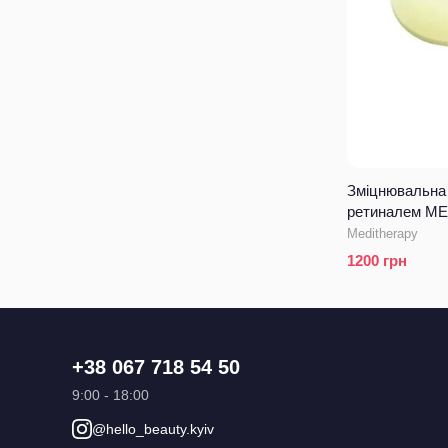
Зміцнювальна 
ретиналем ME
Booster Serum
Meditherapy
1200
грн
+38 067 718 54 50
9:00 - 18:00
@hello_beauty.kyiv