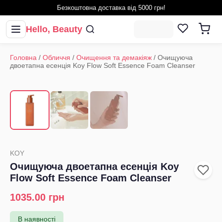
Безкоштовна доставка від 5000 грн!
Hello, Beauty
Головна
/
Обличчя
/
Очищення та демакіяж
/
Очищуюча
двоетапна есенція Koy Flow Soft Essence Foam Cleanser
1
/
3
‹
›
KOY
Очищуюча двоетапна есенція Koy
Flow Soft Essence Foam Cleanser
1035.00
грн
В наявності