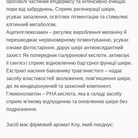
ороговілі частинки епідермісу та інтенсивно очищає
пори від забруднень. Сприяє регенерації шкіри,
усуває запалення, освітлює пігментацію та стимулює
клітинний метаболізм.
Ацетилглюкозамін – регулює вироблення меланіну й
перешкоджає нерівномірному пігментуванню, усуває
ознаки фотостаріння, дарує шкірі антиоксидантний
захист. Як попередник гіалуронової кислоти, активізує
її синтез і сприяє відновленню бар’єрної функції шкіри.
Екстракт насіння бавовнику трав’янистого – надає
засобу властивостей зволоження, пом’якшення шкіри,
діє як кондиціонуючий та захисний компонент.
Глюконолактон – PHA кислота, яка в складі засобу
сприяє м’якому відлущенню та оновленню шкіри без
подразнення.
Засіб має фірмовий аромат Koy, який поєднує: