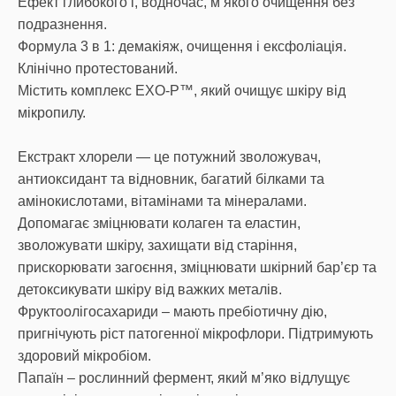
Ефект глибокого і, водночас, м’якого очищення без
подразнення.
Формула 3 в 1: демакіяж, очищення і ексфоліація.
Клінічно протестований.
Містить комплекс EXO-P™, який очищує шкіру від
мікропилу.
Екстракт хлорели — це потужний зволожувач,
антиоксидант та відновник, багатий білками та
амінокислотами, вітамінами та мінералами.
Допомагає зміцнювати колаген та еластин,
зволожувати шкіру, захищати від старіння,
прискорювати загоєння, зміцнювати шкірний бар’єр та
детоксикувати шкіру від важких металів.
Фруктоолігосахариди – мають пребіотичну дію,
пригнічують ріст патогенної мікрофлори. Підтримують
здоровий мікробіом.
Папаїн – рослинний фермент, який м’яко відлущує