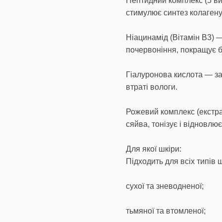
Пептидний комплекс (5 ви
стимулює синтез колагену
Ніацинамід (Вітамін B3) 
почервоніння, покращує б
Гіалуронова кислота — за
втраті вологи.
Рожевий комплекс (екстрак
сяйва, тонізує і відновлю
Для якої шкіри:
Підходить для всіх типів 
сухої та зневодненої;
тьмяної та втомленої;