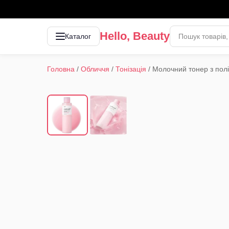
Hello, Beauty
Каталог
Головна
/
Обличчя
/
Тонізація
/
Молочний тонер з полі
1
/
2
‹