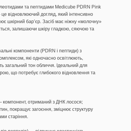
клеотидами та пептидами Medicube PDRN Pink
— це відновлюючий догляд, який інтенсивно
нює шкірний бар’єр. Засіб має ніжну «молочну»
ається, залишаючи шкіру гладкою, сяючою та
альні компоненти (PDRN і пептиди) з
омплексом, які одночасно освітлюють,
ь загальний тон обличчя. Ідеальний для
рою, що потребує глибокого відновлення та
 компонент, отриманий з ДНК лосося;
тин, покращує загоєння, зміцнює структуру
ами старіння.