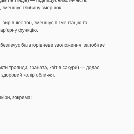
дів пептидів) — підвищує еластичність,
, зменшує глибину зморшок.
— вирівнює тон, зменшує пігментацію та
ар’єрну функцію.
безпечує багаторівневе зволоження, запобігає
ти троянди, граната, квітів сакури) — додає
є здоровий колір обличчя.
шкіри, зокрема: