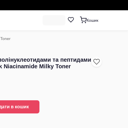
Кошик
 Toner
полінуклеотидами та пептидами
 Niacinamide Milky Toner
дати в кошик