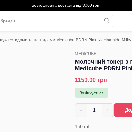
Безкоштовна доставка від 3000 грн!
нуклеотидами та пептидами Medicube PDRN Pink Niacinamide Milky
›
MEDICUBE
Молочний тонер з 
Medicube PDRN Pink
1150.00
грн
Закінчується
-
+
1
До
150
ml