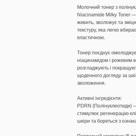
Молочний тонер з поліну
Niacinamide Milky Toner 
живить, зволожує та зміц
текстуру, яка легко вбир
еластичною.
Тонер поєднує омолоджув
ніацинамідом і рожевим к
розгладжують і покращуют
щоденного догляду за шкі
зволоження.
Активні інгредієнти:
PDRN (Полінуклеотиди) —
стимулює регенерацію клі
шкіри та бореться з ознак