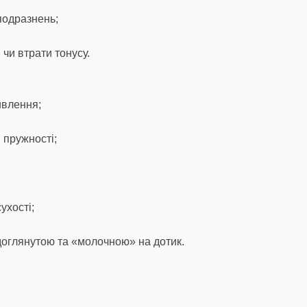
подразнень;
 чи втрати тонусу.
ивлення;
 пружності;
ухості;
доглянутою та «молочною» на дотик.