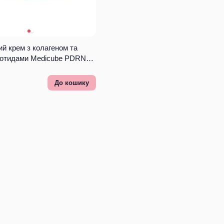
й крем з колагеном та
еотидами Medicube PDRN
gen
До кошику