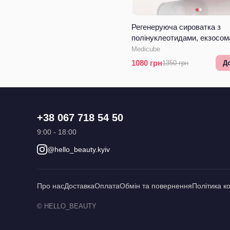
Регенеруюча сироватка з
полінуклеотидами, екзосом
спікулами Medicube PDRN 
Medicube
Collagen Exosome Shot 750
1080
грн
1350
грн
Д
+38 067 718 54 50
9:00 - 18:00
@hello_beauty.kyiv
Про нас
Доставка
Оплата
Обмін та повернення
Політика к
© HELLO_BEAUTY