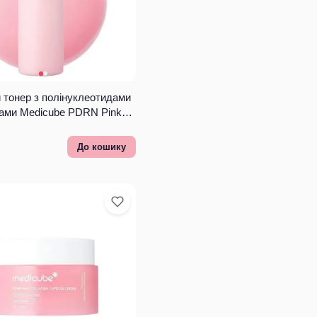
тонер з полінуклеотидами
дами Medicube PDRN Pink
de Milky Toner
До кошику