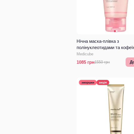
Нічна маска-плівка з
полінуклеотидами та кофеї
Medicube PDRN Pink Caffein
Medicube
Wrapping Mask
1085
грн
1550
грн
Д
зморшки
акція