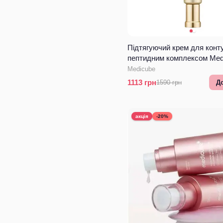
Підтягуючий крем для конту
пептидним комплексом Med
Deep Lifting Peptide Eye Cr
Medicube
1113
грн
1590
грн
Д
акція
-20%