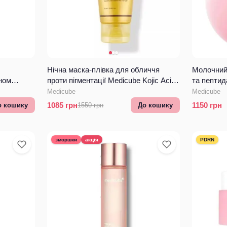
Нічна маска-плівка для обличчя
Молочний 
ном
проти пігментації Medicube Kojic Acid
та пепти
e Night
Turmeric Night Wrapping Mask
Niacinami
Medicube
Medicube
1085
грн
1150
грн
о кошику
1550
грн
До кошику
зморшки
акція
PDRN