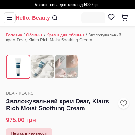
Безкоштовна доставка від 5000 грн!
Hello, Beauty
Головна
/
Обличчя
/
Креми для обличчя
/
Зволожувальний
крем Dear, Klairs Rich Moist Soothing Cream
1
/
3
‹
›
DEAR KLAIRS
Зволожувальний крем Dear, Klairs
Rich Moist Soothing Cream
975.00
грн
Немає в наявності