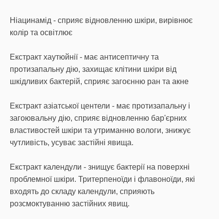
Ніацинамід - сприяє відновленню шкіри, вирівнює
колір та освітлює
Екстракт хаутюйнії - має антисептичну та
протизапальну дію, захищає клітини шкіри від
шкідливих бактерій, сприяє загоєнню ран та акне
Екстракт азіатської центели - має протизапальну і
загоювальну дію, сприяє відновленню бар'єрних
властивостей шкіри та утриманню вологи, знижує
чутливість, усуває застійні явища.
Екстракт календули - знищує бактерії на поверхні
проблемної шкіри. Тритерпеноїди і флавоноїди, які
входять до складу календули, сприяють
розсмоктуванню застійних явищ.