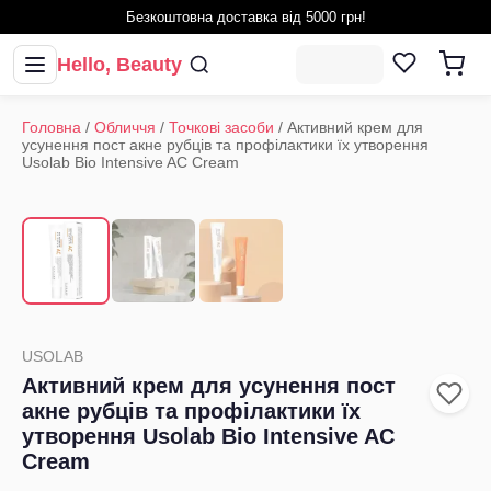
Безкоштовна доставка від 5000 грн!
Hello, Beauty
Головна
/
Обличчя
/
Точкові засоби
/
Активний крем для
усунення пост акне рубців та профілактики їх утворення
Usolab Bio Intensive AC Cream
1
/
3
‹
›
USOLAB
Активний крем для усунення пост
акне рубців та профілактики їх
утворення Usolab Bio Intensive AC
Cream