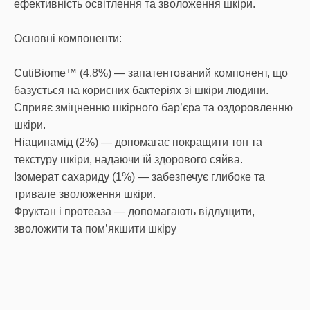
ефективність освітлення та зволоження шкіри.
Основні компоненти:
CutiBiome™ (4,8%) — запатентований компонент, що
базується на корисних бактеріях зі шкіри людини.
Сприяє зміцненню шкірного бар’єра та оздоровленню
шкіри.
Ніацинамід (2%) — допомагає покращити тон та
текстуру шкіри, надаючи їй здорового сяйва.
Ізомерат сахариду (1%) — забезпечує глибоке та
тривале зволоження шкіри.
Фруктан і протеаза — допомагають відлущити,
зволожити та пом’якшити шкіру