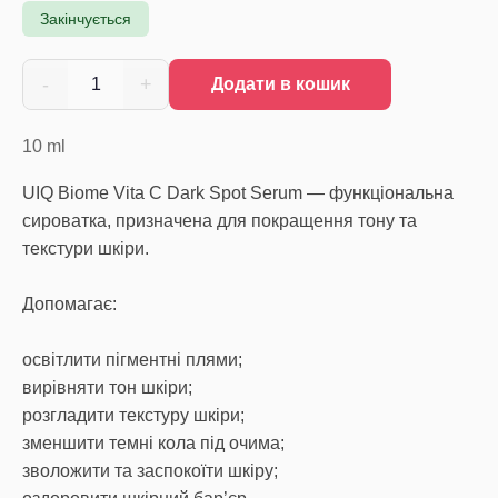
Закінчується
-
+
1
Додати в кошик
10
ml
UIQ Biome Vita C Dark Spot Serum — функціональна
сироватка, призначена для покращення тону та
текстури шкіри.
Допомагає:
освітлити пігментні плями;
вирівняти тон шкіри;
розгладити текстуру шкіри;
зменшити темні кола під очима;
зволожити та заспокоїти шкіру;