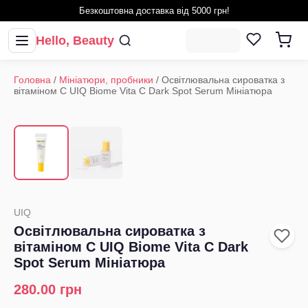
Безкоштовна доставка від 5000 грн!
Hello, Beauty
Головна
/
Мініатюри, пробники
/
Освітлювальна сироватка з
вітаміном С UIQ Biome Vita C Dark Spot Serum Мініатюра
1
/
2
‹
›
UIQ
Освітлювальна сироватка з
вітаміном С UIQ Biome Vita C Dark
Spot Serum Мініатюра
280.00
грн