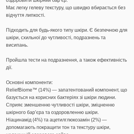
оздоровити шкірний бар’єр.
Має легку гелеву текстуру, що швидко вбирається без
відчуття липкості.
Підходить для будь-якого типу шкіри. Є безпечною для
шкіри, схильної до чутливості, подразнень та
висипань.
Пройшла тести на подразнення, а також ефективність
дії.
Основні компоненти:
ReliefBiome™ (14%) — запатентований компонент, що
базується на корисних бактеріях зі шкіри людини.
Сприяє зменшенню чутливості шкіри, зміцненню
шкірного бар’єра та оздоровленню шкіри.
Ніацинамід (4%) та ацетилглюкозамін (2%) —
допомагають покращити тон та текстуру шкіри,