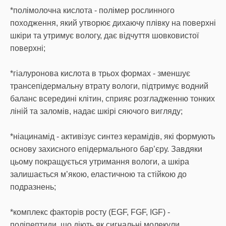
*полімолочна кислота - полімер рослинного
походження, який утворює дихаючу плівку на поверхні
шкіри та утримує вологу, дає відчуття шовковистої
поверхні;
*гіалуронова кислота в трьох формах - зменшує
трансепідермальну втрату вологи, підтримує водний
баланс всередині клітин, сприяє розгладженню тонких
ліній та заломів, надає шкірі сяючого вигляду;
*ніацинамід - активізує синтез керамідів, які формують
основу захисного епідермального бар’єру. Завдяки
цьому покращується утримання вологи, а шкіра
залишається м’якою, еластичною та стійкою до
подразнень;
*комплекс факторів росту (EGF, FGF, IGF) -
поліпептиди, що діють як сигнальні молекули,