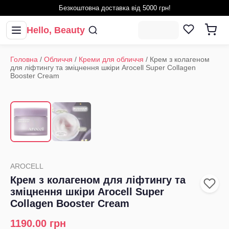
Безкоштовна доставка від 5000 грн!
Hello, Beauty
Головна
/
Обличчя
/
Креми для обличчя
/
Крем з колагеном
для ліфтингу та зміцнення шкіри Arocell Super Collagen
Booster Cream
1
/
2
‹
›
AROCELL
Крем з колагеном для ліфтингу та
зміцнення шкіри Arocell Super
Collagen Booster Cream
1190.00
грн