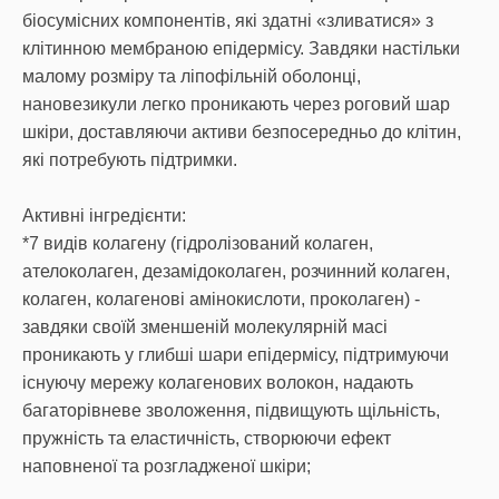
біосумісних компонентів, які здатні «зливатися» з
клітинною мембраною епідермісу. Завдяки настільки
малому розміру та ліпофільній оболонці,
нановезикули легко проникають через роговий шар
шкіри, доставляючи активи безпосередньо до клітин,
які потребують підтримки.
Активні інгредієнти:
*7 видів колагену (гідролізований колаген,
ателоколаген, дезамідоколаген, розчинний колаген,
колаген, колагенові амінокислоти, проколаген) -
завдяки своїй зменшеній молекулярній масі
проникають у глибші шари епідермісу, підтримуючи
існуючу мережу колагенових волокон, надають
багаторівневе зволоження, підвищують щільність,
пружність та еластичність, створюючи ефект
наповненої та розгладженої шкіри;