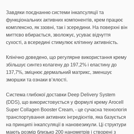
Завдяки поєднанню системи інкапсуляції та
функціональних активних компонентів, крем працює
комплексно, як ззовні, так і зсередини. На поверхні він
миттєво вбирається, зволожує, усуває відчуття
сухості, а всередині стимулює клітинну активність.
Клінічно доведено, що регулярне використання крему
збільшує синтез колагену до 197,2% і еластину до
137,7%, зміцнює дермальний матрикс, зменшує
зморшки та ознаки в’ялості.
Система глибокої доставки Deep Delivery System
(DDS), що використовується у формулі крему Arocell
Super Collagen Booster Cream, - це сучасна технологія
транспортування активних інгредієнтів, яка базується
на принципі інкапсуляції в нановезикули. Ці структури
мають розмір близько 200 нанометрів і створені з