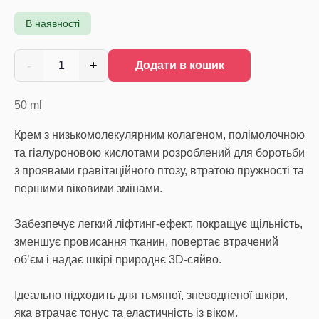
В наявності
-
+
1
Додати в кошик
50
ml
Крем з низькомолекулярним колагеном, полімолочною
та гіалуроновою кислотами розроблений для боротьби
з проявами гравітаційного птозу, втратою пружності та
першими віковими змінами.
Забезпечує легкий ліфтинг-ефект, покращує щільність,
зменшує провисання тканин, повертає втрачений
об’єм і надає шкірі природнє 3D-сяйво.
Ідеально підходить для тьмяної, зневодненої шкіри,
яка втрачає тонус та еластичність із віком.