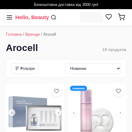
Безкоштовна доставка від 3000 грн!
Hello, Beauty
Головна
/
Бренди
/
Arocell
Arocell
18
продуктів
Фільтри
новинка
‹
›
‹
›