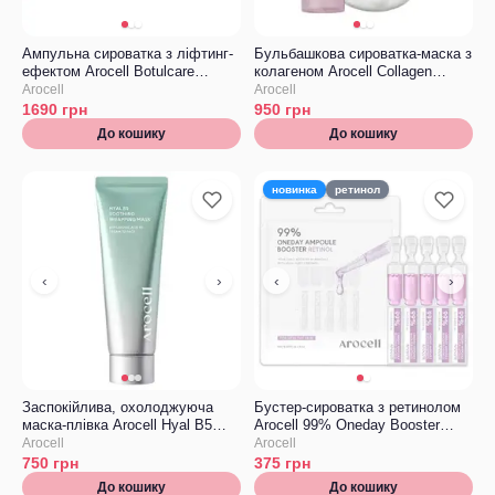
Ампульна сироватка з ліфтинг-
Бульбашкова сироватка-маска з
ефектом Arocell Botulcare
колагеном Arocell Collagen
Primetox Ampoule
Bubble Serum Mask
Arocell
Arocell
1690
грн
950
грн
До кошику
До кошику
новинка
ретинол
‹
›
‹
›
Заспокійлива, охолоджуюча
Бустер-сироватка з ретинолом
маска-плівка Arocell Hyal B5
Arocell 99% Oneday Booster
Soothing Wrapping Mask
Ampoule Retinol 1 ml * 5 шт
Arocell
Arocell
750
грн
375
грн
До кошику
До кошику