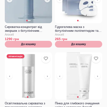
Сироватка-концентрат від
Гідрогелева маска з
зморшок з ботулінічним
ботулінічним поліпептидом та
поліпептидом та гіалуроновою
колагеном Arocell Botulcare
Arocell
Arocell
кислотою Arocell Botulcare
Mask EX
1290
грн
265
грн
Ampoule
До кошику
До кошику
пігментація
‹
›
‹
›
Освітлювальна сироватка з
Пінка для глибокого очищення