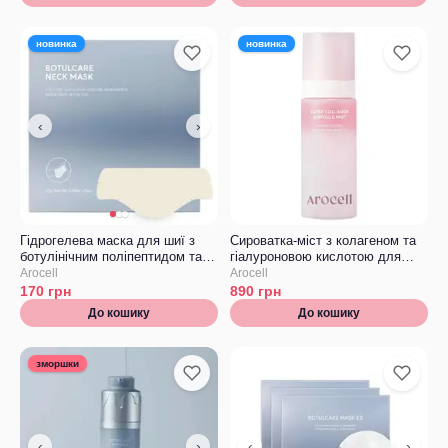
новинка
новинка
‹
›
Гідрогелева маска для шиї з
Сироватка-міст з колагеном та
ботулінічним поліпептидом та
гіалуроновою кислотою для
колагеном Arocell Botulcare
зволоження та сяйва Arocell
Arocell
Arocell
Neck Mask
Collagen Ampoule Mist
170
грн
890
грн
До кошику
До кошику
зморшки
‹
›
‹
›