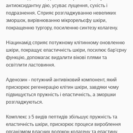
антиоксидантну дію, усуває лущення, сухість і
подразнення. Сприяє розгладжуванню невеликих
зморшок, вирівнюванню мікрорельєфу шкіри,
покращенню тургору, посиленню синтезу колагену.
Ніацинамід сприяє потужному клітинному оновленню
шкіри, покращує еластичність шкіри, посилює бар'єрну
функцію, допомагає видалити вікові плями та
освітлити ластовиння.
Аденозин - потужний антивіковий компонент, який
прискорює регенерацію клітин шкіри, завдяки чому
підвищується пружність і еластичність, а зморшки
розгладжуються.
Комплекс з 5 видів пептидів збільшує пружність та
еластичність шкіри, прискорює процеси вироблення
організмом власних волокон колагену та еластину.