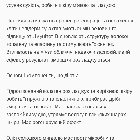
усуває сухість, робить шкіру м'якою та гладкою.
Пептиди активізують процес регенерації та оновлення
клітин епідермісу, активізують обмін речовин та
підвищують імунітет. Відновлюють структуру волокон
колагену та еластину та стимулюють їх синтез.
Впливають на м'язи обличчя, надаючи заспокійливий
ефект, у результаті зморшки розгладжуються.
Основні компоненти, що діють:
Гідролізований колаген розгладжує та вирівнює шкіру,
робить її пружною та еластичною, прибирає дрібні
зморшки та освіжає. Має ранозагоювальну і
заспокійливу дію, утримує вологу в глибоких шарах
шкіри. Має регенеруючий ефект.
Олія солодкого мигдалю має протимікробну та