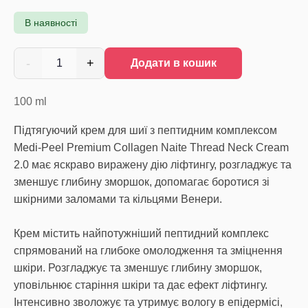
В наявності
-
+
1
Додати в кошик
100
ml
Підтягуючий крем для шиї з пептидним комплексом
Medi-Peel Premium Collagen Naite Thread Neck Cream
2.0 має яскраво виражену дію ліфтингу, розгладжує та
зменшує глибину зморшок, допомагає боротися зі
шкірними заломами та кільцями Венери.
Крем містить найпотужніший пептидний комплекс
спрямований на глибоке омолодження та зміцнення
шкіри. Розгладжує та зменшує глибину зморшок,
уповільнює старіння шкіри та дає ефект ліфтингу.
Інтенсивно зволожує та утримує вологу в епідермісі,