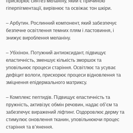
прискорює синтез меланіну, який є причиною
гіперпігментації, вирівнює та освіжає тон шкіри.
– Арбутин. Рослинний компонент, який забезпечує
безпечне освітлення темних плям і ластовиння, і
знижує вироблення меланіну.
– Убіхінон. Потужний антиоксидант, підвищує
еластичність, зменшує кількість зморшок та
уповільнює процеси старіння. Освітлює та усуває
дефіцит вологи, прискорює процеси відновлення та
зміцнення епідермального матриксу.
– Комплекс пептидів. Підвищує еластичність та
пружність, активізує обмін речовин, надає об’єм та
забезпечує виражений ліфтинг. Оздоровлює дерму та
стимулює оновлення тканин, уповільнюючи процес
старіння та в’янення.