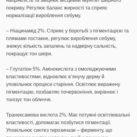
набряклість та зміцнює місцевий імунітет шкірного
покриву. Регулює баланс жирності та сприяє
нормалізації вироблення себуму.
– Ніацинамід 2%. Сприяє у боротьбі з пігментацією та
плямами постакне, регулює вироблення себуму,
знижує кількість запалень та надмірну сальність,
покращує тон шкіри.
– Глутатіон 5%. Амінокислота з омолоджуючими
властивостями, відновлює в’янучу дерму й
уповільнює процеси старіння. Освітлює виражену
пігментацію, позбавляє почервоніння, вирівнює і
тонізує тон обличчя.
Транексамова кислота 2%. Має потужні освітлювальні
властивості, допомагає позбутися пігментації.
Уповільнює синтез тирозинази – ферменту, що