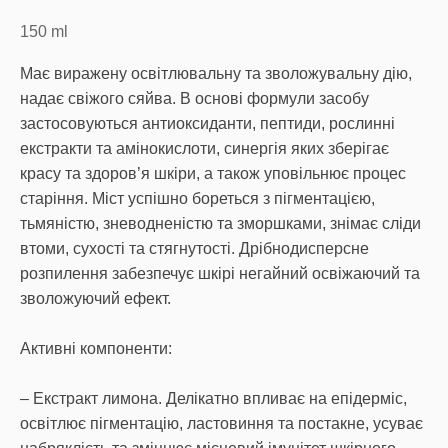
150
ml
Має виражену освітлювальну та зволожувальну дію,
надає свіжого сяйва. В основі формули засобу
застосовуються антиоксиданти, пептиди, рослинні
екстракти та амінокислоти, синергія яких зберігає
красу та здоров’я шкіри, а також уповільнює процес
старіння. Міст успішно бореться з пігментацією,
тьмяністю, зневодненістю та зморшками, знімає сліди
втоми, сухості та стягнутості. Дрібнодисперсне
розпилення забезпечує шкірі негайний освіжаючий та
зволожуючий ефект.
Активні компоненти:
– Екстракт лимона. Делікатно впливає на епідерміс,
освітлює пігментацію, ластовиння та постакне, усуває