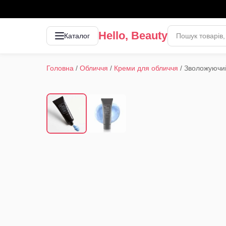
Hello, Beauty
Каталог
Головна
/
Обличчя
/
Креми для обличчя
/
Зволожуючий
1
/
2
‹