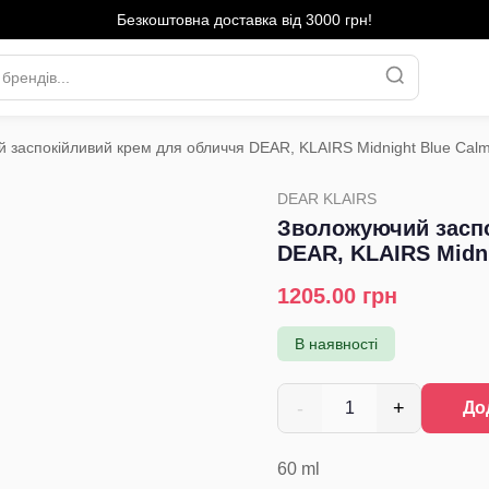
Безкоштовна доставка від 3000 грн!
 заспокійливий крем для обличчя DEAR, KLAIRS Midnight Blue Cal
›
DEAR KLAIRS
Зволожуючий заспо
DEAR, KLAIRS Midn
1205.00
грн
В наявності
-
+
1
До
60
ml