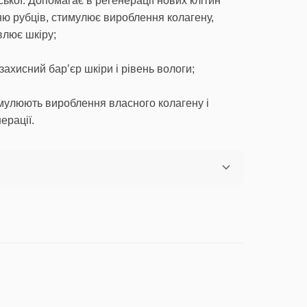
ської. Допомагає в регенерації нових клітин
нню рубців, стимулює вироблення колагену,
влює шкіру;
ахисний бар’єр шкіри і рівень вологи;
мулюють вироблення власного колагену і
ерації.