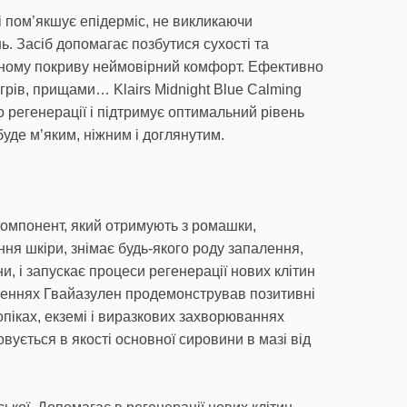
 пом’якшує епідерміс, не викликаючи
ь. Засіб допомагає позбутися сухості та
ірному покриву неймовірний комфорт. Ефективно
грів, прищами… Klairs Midnight Blue Calming
о регенерації і підтримує оптимальний рівень
 буде м’яким, ніжним і доглянутим.
компонент, який отримують з ромашки,
ня шкіри, знімає будь-якого роду запалення,
, і запускає процеси регенерації нових клітин
дженнях Гвайазулен продемонстрував позитивні
опіках, екземі і виразкових захворюваннях
овується в якості основної сировини в мазі від