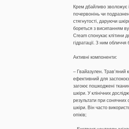
Крем дбайливо зволожує і
почервонінь чи подразнен
стягнутості, даруючи шк
бореться з висипанням ву
Cream спонукає клітини д
гідратації. З ним обличчя
Активні компоненти:
– Гвайазулен. Трав’яний 
ефективний для заспокоєн
загоює пошкоджені тканини
шкіри. У клінічних дослі
результати при сонячних 
шкіри. Він часто використ
опіків;