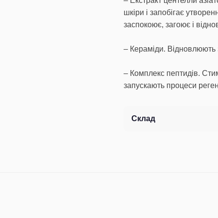
– Екстракт центелли азіат
шкіри і запобігає утворе
заспокоює, загоює і відно
– Кераміди. Відновлюють з
– Комплекс пептидів. Сти
запускають процеси реген
Склад