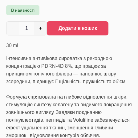
В наявності
-
+
1
Додати в кошик
30
ml
Інтенсивна антивікова сироватка з рекордною
концентрацією PDRN-4D 8%, що працює за
принципом топічного філера — наповнює шкіру
зсередини, підвищує її щільність, пружність та об’єм.
Формула спрямована на глибоке відновлення шкіри,
стимуляцію синтезу колагену та видимого покращення
зовнішнього вигляду. Завдяки поєднанню
полінуклеотидів, пептидів та Volufiline забезпечується
ефект ущільнення тканин, зменшення глибини
зморшок і відновлення контурів обличчя.