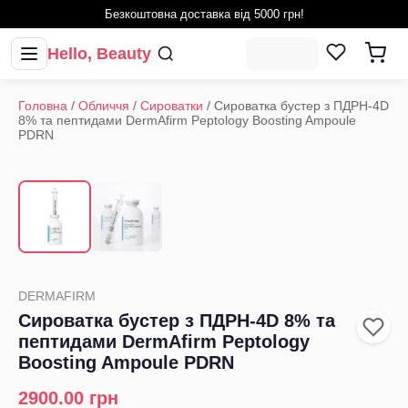
Безкоштовна доставка від 5000 грн!
Hello, Beauty
Головна
/
Обличчя
/
Сироватки
/
Сироватка бустер з ПДРН-4D
8% та пептидами DermAfirm Peptology Boosting Ampoule
PDRN
1
/
2
‹
›
DERMAFIRM
Сироватка бустер з ПДРН-4D 8% та
пептидами DermAfirm Peptology
Boosting Ampoule PDRN
2900.00
грн