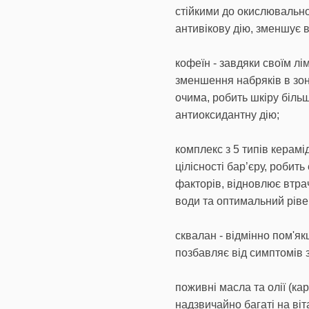
стійкими до окислювально
антивікову дію, зменшує в
кофеїн - завдяки своїм 
зменшення набряків в зона
очима, робить шкіру біль
антиоксидантну дію;
комплекс з 5 типів керам
цілісності бар’єру, робит
факторів, відновлює втра
води та оптимальний ріве
сквалан - відмінно пом'як
позбавляє від симптомів 
поживні масла та олії (ка
надзвичайно багаті на ві