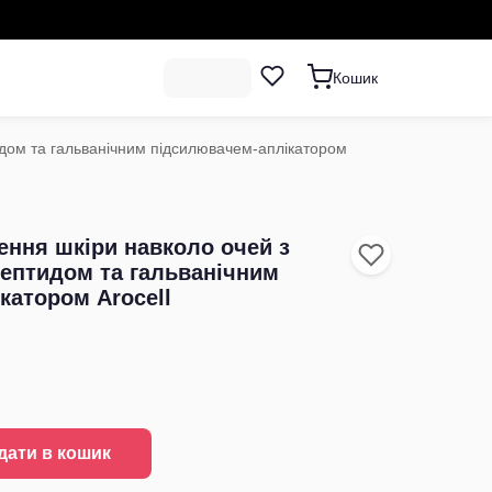
Кошик
идом та гальванічним підсилювачем-аплікатором
ння шкіри навколо очей з
пептидом та гальванічним
катором Arocell
дати в кошик