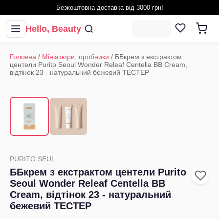
Безкоштовна доставка від 3000 грн!
Hello, Beauty
Головна
/
Мініатюри, пробники
/
ББкрем з екстрактом
центели Purito Seoul Wonder Releaf Centella BB Cream,
відтінок 23 - натуральний бежевий ТЕСТЕР
1
/
2
‹
›
PURITO SEUL
ББкрем з екстрактом центели Purito
Seoul Wonder Releaf Centella BB
Cream, відтінок 23 - натуральний
бежевий ТЕСТЕР