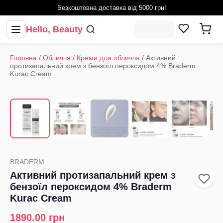
Безкоштовна доставка від 5000 грн!
Hello, Beauty
Головна
/
Обличчя
/
Креми для обличчя
/
Активний
протизапальний крем з бензоїл пероксидом 4% Braderm
Kurac Cream
1
/
8
‹
›
BRADERM
Активний протизапальний крем з
бензоїл пероксидом 4% Braderm
Kurac Cream
1890.00
грн