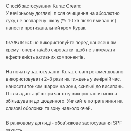
Спосіб застосування Kurac Cream:
У вечірньому догляді, після очищення на абсолютно
суху, не розпарену шкіру (*5-10 хв після вмивання)
нанести протизапальний крем Курак.
❗️ВАЖЛИВО: не використовуйте перед нанесенням
крему тонери та/або сироватки, щоб не знижувати
ефективність активних компонентів.
На початку застосування Kurac cream рекомендовано
використовувати 2–3 рази на тиждень у вечірній час,
наносити тонким шаром на зони, схильні до висипань.
Після адаптації шкіри частоту використання можна
збільшувати до щоденного. Уникайте потрапляння на
слизові оболонки та зону навколо очей.
В ранковому догляді - обов’язкове застосування SPF
захисту.