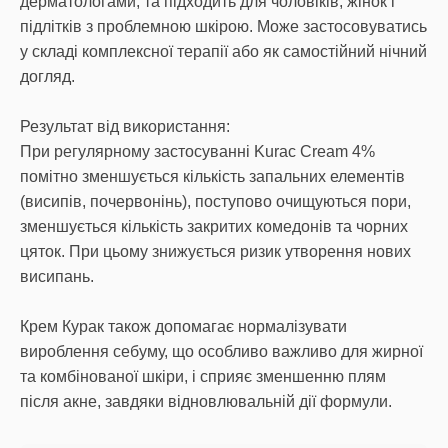
дерматологами, та підходить для чоловіків, жінок і
підлітків з проблемною шкірою. Може застосовуватись
у складі комплексної терапії або як самостійний нічний
догляд.
Результат від використання:
При регулярному застосуванні Kurac Cream 4%
помітно зменшується кількість запальних елементів
(висипів, почервонінь), поступово очищуються пори,
зменшується кількість закритих комедонів та чорних
цяток. При цьому знижується ризик утворення нових
висипань.
Крем Курак також допомагає нормалізувати
вироблення себуму, що особливо важливо для жирної
та комбінованої шкіри, і сприяє зменшенню плям
після акне, завдяки відновлювальній дії формули.