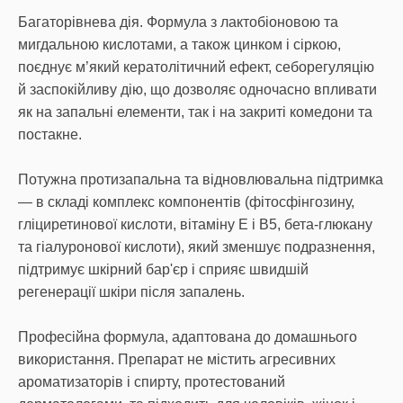
Багаторівнева дія. Формула з лактобіоновою та
мигдальною кислотами, а також цинком і сіркою,
поєднує м’який кератолітичний ефект, себорегуляцію
й заспокійливу дію, що дозволяє одночасно впливати
як на запальні елементи, так і на закриті комедони та
постакне.
Потужна протизапальна та відновлювальна підтримка
— в складі комплекс компонентів (фітосфінгозину,
гліциретинової кислоти, вітаміну Е і В5, бета-глюкану
та гіалуронової кислоти), який зменшує подразнення,
підтримує шкірний бар'єр і сприяє швидшій
регенерації шкіри після запалень.
Професійна формула, адаптована до домашнього
використання. Препарат не містить агресивних
ароматизаторів і спирту, протестований