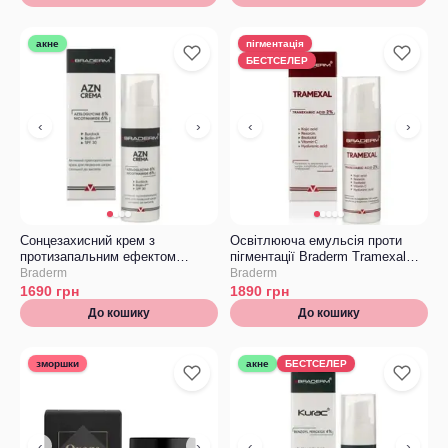
акне
пігментація
БЕСТСЕЛЕР
‹
›
‹
›
Сонцезахисний крем з
Освітлююча емульсія проти
протизапальним ефектом
пігментації Braderm Tramexal
Braderm Azn Cream
Cream
Braderm
Braderm
1690
грн
1890
грн
До кошику
До кошику
зморшки
акне
БЕСТСЕЛЕР
‹
›
‹
›