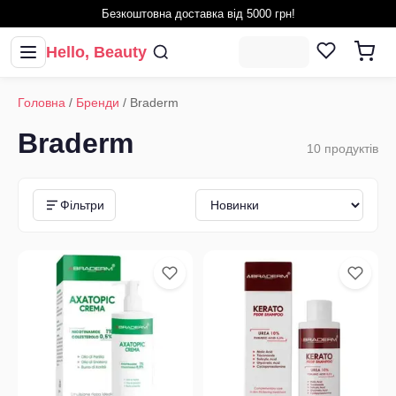
Безкоштовна доставка від 5000 грн!
Hello, Beauty
Головна
/
Бренди
/
Braderm
Braderm
10
продуктів
Фільтри