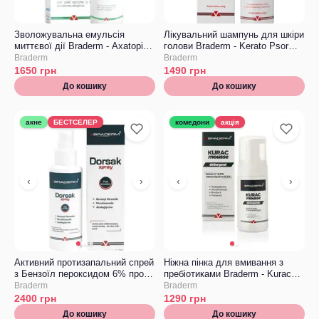
Зволожувальна емульсія
Лікувальний шампунь для шкіри
миттєвої дії Braderm - Axatopic
голови Braderm - Kerato Psor
Cream
Shampoo
Braderm
Braderm
1650
грн
1490
грн
До кошику
До кошику
акне
БЕСТСЕЛЕР
комедони
акція
‹
›
‹
›
Активний протизапальний спрей
Ніжна пінка для вмивання з
з Бензоїл пероксидом 6% проти
пребіотиками Braderm - Kurac
акне на тілі Braderm Dorsak
Mousse
Braderm
Braderm
Spray
2400
грн
1290
грн
До кошику
До кошику