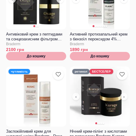
Антивіковий крем з пептидами
Активний протизапальний крем
та сонцезахисним фільтром
з бензоїл пероксидом 4%
Braderm Oxage Cream, spf 30
Braderm Kurac Cream
Braderm
Braderm
2100
грн
1890
грн
До кошику
До кошику
чутливість
ретинол
БЕСТСЕЛЕР
‹
›
Заспокійливий крем для
Нічний крем-пілінг з кислотами