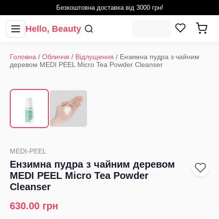
Безкоштовна доставка від 3000 грн!
Hello, Beauty
Головна
/
Обличчя
/
Відлущення
/
Ензимна пудра з чайним
деревом MEDI PEEL Micro Tea Powder Cleanser
1
/
2
‹
›
MEDI-PEEL
Ензимна пудра з чайним деревом
MEDI PEEL Micro Tea Powder
Cleanser
630.00
грн