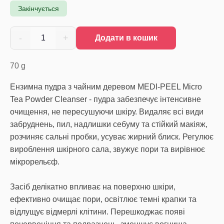
Закінчується
-
+
1
Додати в кошик
70
g
Ензимна пудра з чайним деревом MEDI-PEEL Micro
Tea Powder Cleanser - пудра забезпечує інтенсивне
очищення, не пересушуючи шкіру. Видаляє всі види
забруднень, пил, надлишки себуму та стійкий макіяж,
розчиняє сальні пробки, усуває жирний блиск. Регулює
вироблення шкірного сала, звужує пори та вирівнює
мікрорельєф.
Засіб делікатно впливає на поверхню шкіри,
ефективно очищає пори, освітлює темні крапки та
відлущує відмерлі клітини. Перешкоджає появі