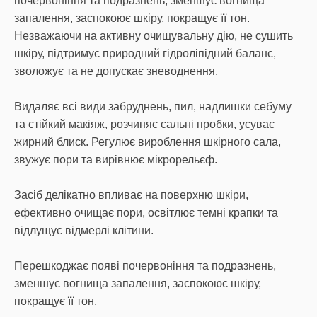
почервоніння та подразнень, зменшує вогнища
запалення, заспокоює шкіру, покращує її тон.
Незважаючи на активну очищувальну дію, не сушить
шкіру, підтримує природний гідроліпідний баланс,
зволожує та не допускає зневоднення.
Видаляє всі види забруднень, пил, надлишки себуму
та стійкий макіяж, розчиняє сальні пробки, усуває
жирний блиск. Регулює вироблення шкірного сала,
звужує пори та вирівнює мікрорельєф.
Засіб делікатно впливає на поверхню шкіри,
ефективно очищає пори, освітлює темні крапки та
відлущує відмерлі клітини.
Перешкоджає появі почервоніння та подразнень,
зменшує вогнища запалення, заспокоює шкіру,
покращує її тон.