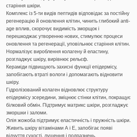
старіння шкіри.
Комплекс із 5-ти видів пептидів відповідає за постійну
регенерацію й оновлення клітин, чинить глибокий anti-
age вплив, скорочує видимість зморщок і
перешкоджає утворенню нових, стимулює процеси
оновлення та регенерації, уповільнює старіння клітин.
Нормалізує вироблення колагену й еластину,
розгладжує шкіру, вирівнює рельєф.
Кераміди підвищують захисні функції епідермісу,
запобігають втраті вологи і допомагають відновити
шкіру.
Гідролізований колаген відновлює структуру
епідермісу зсередини, зміцнює стінки клітин, покращує
білковий обмін. Підтримує матрикс шкіри, розгладжує
зморшки і заломи.
Олія жожоба підтримує еластичність і пружність шкіри.
Живить шкіру вітамінами А і Е, запобігає появі
відчуття сухості, лущення і подразнень.