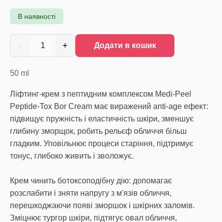
В наявності
-
+
1
Додати в кошик
50
ml
Ліфтинг-крем з пептидним комплексом Medi-Peel
Peptide-Tox Bor Cream має виражений anti-age ефект:
підвищує пружність і еластичність шкіри, зменшує
глибину зморщок, робить рельєф обличчя більш
гладким. Уповільнює процеси старіння, підтримує
тонус, глибоко живить і зволожує.
Крем чинить ботоксоподібну дію: допомагає
розслабити і зняти напругу з м'язів обличчя,
перешкоджаючи появі зморшок і шкірних заломів.
Зміцнює тургор шкіри, підтягує овал обличчя,