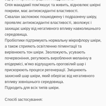
Олія макадамії пом'якшує та живить, відновлює шкірні
покриви, має антиоксидантні властивості.
Сквалан заспокоює пошкоджену і подразнену шкіру,
проявляє антиоксидантні властивості, зволожує і
захищає шкіру від негативного впливу навколишнього
середовища.
Пробіотики підтримують нормальну мікрофлору шкіри,
а також сприяють освітленню пігментації та
вирівнюють тон шкіри. Зволожують, усувають
почервоніння, регулюють вироблення меланіну в
епідермісі, м'яко відлущують ороговілий шар і
прискорюють процеси регенерації. Зміцнюють
захисний шар шкіри, який оберігає від негативного
впливу зовнішнього середовища.
Підходить для всіх типів шкіри.
Спосіб застосування: