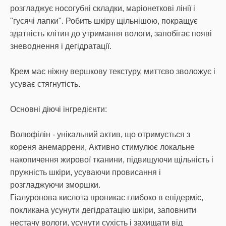
розгладжує носогубні складки, маріонеткові лінії і
"гусячі лапки". Робить шкіру щільнішою, покращує
здатність клітин до утримання вологи, запобігає появі
зневоднення і дегідратації.
Крем має ніжну вершкову текстуру, миттєво зволожує і
усуває стягнутість.
Основні діючі інгредієнти:
Волюфілін - унікальний актив, що отримується з
кореня анемаррени, Активно стимулює локальне
накопичення жирової тканини, підвищуючи щільність і
пружність шкіри, усуваючи провисання і
розгладжуючи зморшки.
Гіалуронова кислота проникає глибоко в епідерміс,
покликана усунути дегідратацію шкіри, заповнити
нестачу вологи, усунути сухість і захищати від