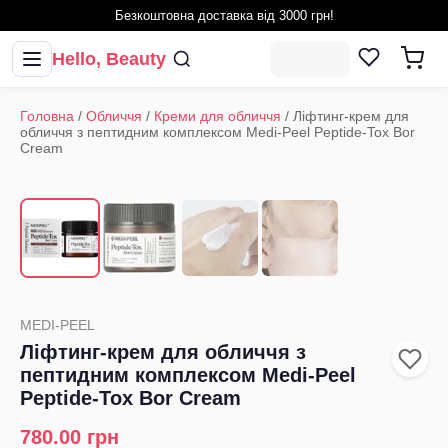
Безкоштовна доставка від 3000 грн!
Hello, Beauty
Головна
/
Обличчя
/
Креми для обличчя
/
Ліфтинг-крем для
обличчя з пептидним комплексом Medi-Peel Peptide-Tox Bor
Cream
1
/
4
‹
›
MEDI-PEEL
Ліфтинг-крем для обличчя з
пептидним комплексом Medi-Peel
Peptide-Tox Bor Cream
780.00
грн