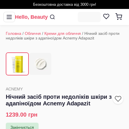
Безкоштовна доставка від 3000 грн!
Hello, Beauty
Головна
/
Обличчя
/
Креми для обличчя
/
Нічний засіб проти
недоліків шкіри з адапіноїдом Acnemy Adapazit
1
/
2
‹
›
ACNEMY
Нічний засіб проти недоліків шкіри з
адапіноїдом Acnemy Adapazit
1239.00
грн
Закінчується