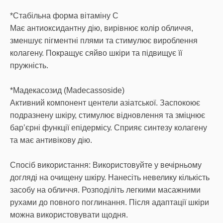
*Стабільна форма вітаміну С
Має антиоксидантну дію, вирівнює колір обличчя,
зменшує пігментні плями та стимулює вироблення
колагену. Покращує сяйво шкіри та підвищує її
пружність.
*Мадекасозид (Madecassoside)
Активний компонент центели азіатської. Заспокоює
подразнену шкіру, стимулює відновлення та зміцнює
бар’єрні функції епідермісу. Сприяє синтезу колагену
та має антивікову дію.
Спосіб використання: Використовуйте у вечірньому
догляді на очищену шкіру. Нанесіть невелику кількість
засобу на обличчя. Розподіліть легкими масажними
рухами до повного поглинання. Після адаптації шкіри
можна використовувати щодня.