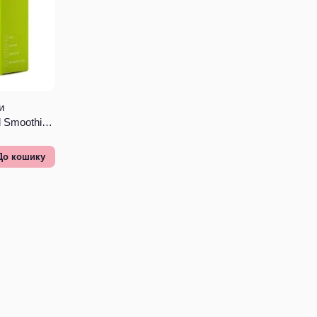
и
 Smoothing
До кошику