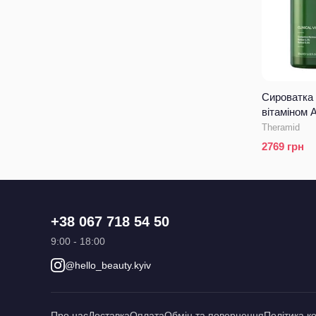
Сироватка 
вітаміном А
Vitamin A
Theramid
2769
грн
+38 067 718 54 50
9:00 - 18:00
@hello_beauty.kyiv
Про нас
Доставка
Оплата
Обмін та повернення
Політика к