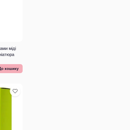
ами міді
ніатюра
До кошику