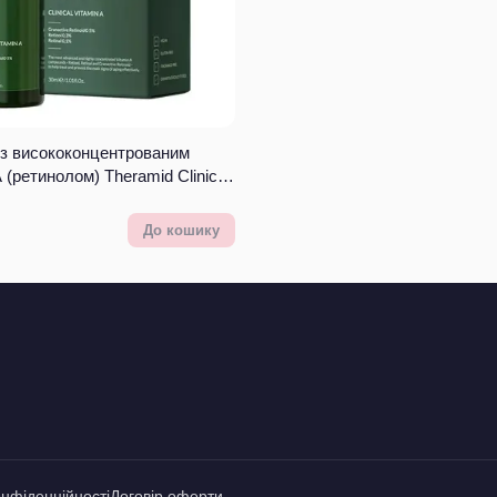
з висококонцентрованим
 (ретинолом) Theramid Clinical
До кошику
онфіденційності
Договір оферти