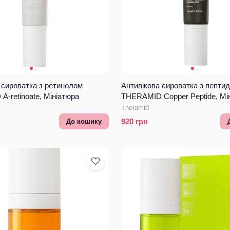
 сироватка з ретинолом
Антивікова сироватка з пептид
-retinoate, Мініатюра
THERAMID Copper Peptide, Мі
Theramid
920
грн
До кошику