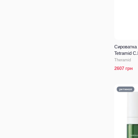
Сироватка 
Tetramid C.
Theramid
2607
грн
ретинол