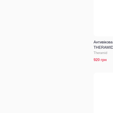
Антивікова
THERAMID A
Theramid
920
грн