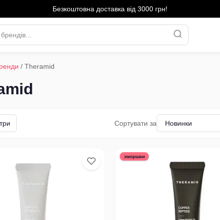
Безкоштовна доставка від 3000 грн!
ренди
/
Theramid
amid
три
Сортувати за
зморшки