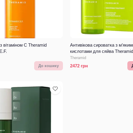
з вітаміном С Theramid
Антивікова сироватка з м’яким
E.F.
кислотами для сяйва Theramid
Treatment
Theramid
2472
грн
До кошику