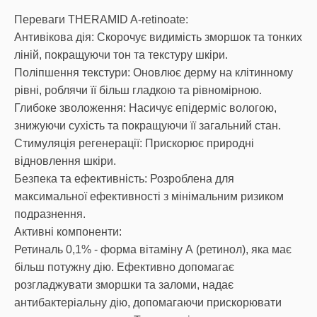
Переваги THERAMID A-retinoate:
Антивікова дія: Скорочує видимість зморшок та тонких
ліній, покращуючи тон та текстуру шкіри.
Поліпшення текстури: Оновлює дерму на клітинному
рівні, роблячи її більш гладкою та рівномірною.
Глибоке зволоження: Насичує епідерміс вологою,
знижуючи сухість та покращуючи її загальний стан.
Стимуляція регенерації: Прискорює природні
відновлення шкіри.
Безпека та ефективність: Розроблена для
максимальної ефективності з мінімальним ризиком
подразнення.
Активні компоненти:
Ретиналь 0,1% - форма вітаміну А (ретинол), яка має
більш потужну дію. Ефективно допомагає
розгладжувати зморшки та заломи, надає
антибактеріальну дію, допомагаючи прискорювати