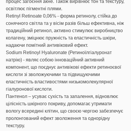
процес загоєння акне. Також вирівнює тон та текстуру,
освітлює пігментні плями.
Retinyl Retinoate 0,06% - форма ретинолу, стійка до
сонячного світла та у вісім разів більш ефективна, ніж
традиційний ретинол, активно стимулює виробництво
колагену, зміцнює пружність та еластичність шкіри,
надаючи помітний антивіковий ефект.
Sodium Retinoyl Hyaluronate (Ретиноїлгіалуронат
натрію) - являє собою інноваційний активний
компонент, що поєднує антивікові ефекти ретиноєвої
кислоти зі зволожуючими та підвищуючими
еластичність властивостями низькомолекулярної
гіалуронової кислоти.
Пантенол – усуває сухість та запалення, відновлює
цілісність шкірного покриву, допомагає утримати
вологу всередині клітин, що своєю чергою забезпечує
пролонгований ефект зволоження та однорідну
текстуру.