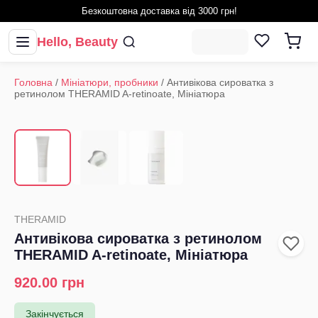
Безкоштовна доставка від 3000 грн!
Hello, Beauty
Головна
/
Мініатюри, пробники
/
Антивікова сироватка з
ретинолом THERAMID A-retinoate, Мініатюра
1
/
3
‹
›
THERAMID
Антивікова сироватка з ретинолом
THERAMID A-retinoate, Мініатюра
920.00
грн
Закінчується