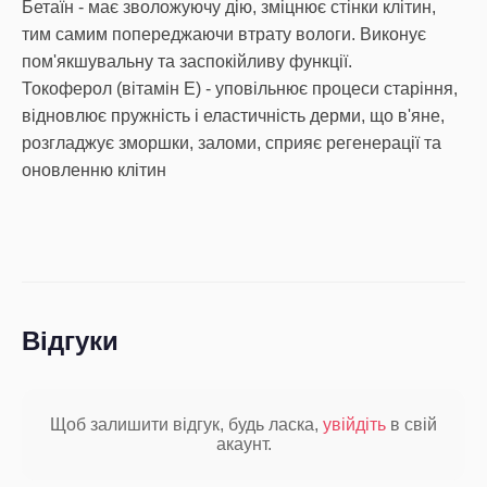
Бетаїн - має зволожуючу дію, зміцнює стінки клітин,
тим самим попереджаючи втрату вологи. Виконує
пом'якшувальну та заспокійливу функції.
Токоферол (вітамін E) - уповільнює процеси старіння,
відновлює пружність і еластичність дерми, що в'яне,
розгладжує зморшки, заломи, сприяє регенерації та
оновленню клітин
Відгуки
Щоб залишити відгук, будь ласка,
увійдіть
в свій
акаунт.