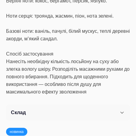
Верхні ноти: кокос, бергамот, персик, яблуко.
Ноти серця: троянда, жасмин, піон, нота зелені.
Базові ноти: ваніль, пачулі, білий мускус, теплі деревні
акорди, м’який сандал.
Спосіб застосування
Нанесіть необхідну кількість лосьйону на суху або
злегка вологу шкіру. Розподіліть масажними рухами до
повного вбирання. Підходить для щоденного
використання — особливо після душу для
максимального ефекту зволоження
Склад
новинка