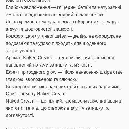
Ключові особливості
Глибоке зволоження — гліцерин, бетаїн та натуральні
емолієнти відновлюють водний баланс шкіри.
Легка кремова текстура швидко вбирається та дарує
відчуття шовковистої гладкості.
Комфорт для чутливої шкіри — делікатна формула не
подразнює та чудово підходить для щоденного
застосування.
Аромат Naked Cream — теплий, чистий і кремовий,
наповнений нотами затишку та м’якості.
Ефект природного glow — після нанесення шкіра стає
гладкою, зволоженою та сяючою.
Без парабенів, мінеральних олій і штучних барвників.
Опис аромату Naked Cream
Naked Cream — це ніжний, кремово-мускусний аромат
чистоти і тепла, що створює відчуття затишку та
доглянутості.