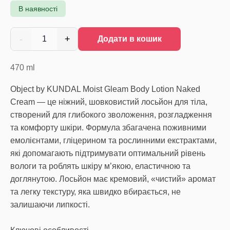
В наявності
-
+
1
Додати в кошик
470
ml
Object by KUNDAL Moist Gleam Body Lotion Naked
Cream — це ніжний, шовковистий лосьйон для тіла,
створений для глибокого зволоження, розгладження
та комфорту шкіри. Формула збагачена поживними
емолієнтами, гліцерином та рослинними екстрактами,
які допомагають підтримувати оптимальний рівень
вологи та роблять шкіру м’якою, еластичною та
доглянутою. Лосьйон має кремовий, «чистий» аромат
та легку текстуру, яка швидко вбирається, не
залишаючи липкості.