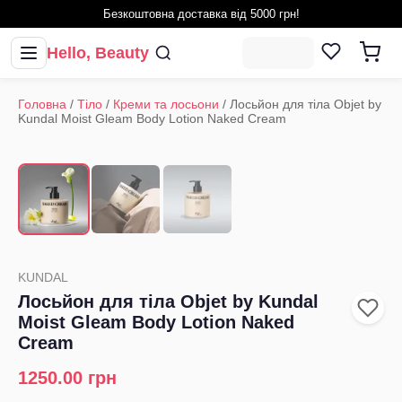
Безкоштовна доставка від 5000 грн!
Hello, Beauty
Головна
/
Тіло
/
Креми та лосьони
/
Лосьйон для тіла Objet by
Kundal Moist Gleam Body Lotion Naked Cream
1
/
3
‹
›
KUNDAL
Лосьйон для тіла Objet by Kundal
Moist Gleam Body Lotion Naked
Cream
1250.00
грн