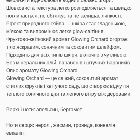
емолієнти відновлюють водний баланс шкіри.
Шовковиста текстура легко розподіляється та швидко
поглинається, не обтяжує та не залишає липкості.
Ефект природного сяйва — шкіра стає гладенькою,
м’якою та випромінює легке glow-світіння.
Фруктово-квітковий аромат Glowing Orchard огортає
тіло яскравим, сонячним та соковитим шлейфом.
Підходить для всіх типів шкіри, включно з чутливою.
Без мінеральних олій, парабенів і штучних барвників.
Опис аромату Glowing Orchard
Glowing Orchard — це свіжий, соковитий аромат
стиглих фруктів і квітучого саду, що створює відчуття
теплого сонячного дня та легкого вітру між деревами.
Верхні ноти: апельсин, бергамот.
Ноти серця: неролі, жасмин, троянда, конвалія,
евкаліпт.