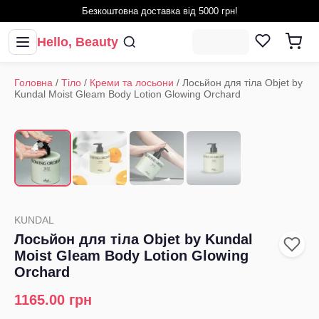
Безкоштовна доставка від 5000 грн!
Hello, Beauty
Головна
/
Тіло
/
Креми та лосьони
/
Лосьйон для тіла Objet by
Kundal Moist Gleam Body Lotion Glowing Orchard
1
/
4
‹
›
KUNDAL
Лосьйон для тіла Objet by Kundal
Moist Gleam Body Lotion Glowing
Orchard
1165.00
грн