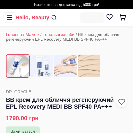
Безкоштовна доставка від 5000 грн!
Hello, Beauty
Головна
/
Макіяж
/
Тональні засоби
/
ВВ крем для обличчя
регенеруючий EPL Recovery MEDI BB SPF40 PA+++
1
/
4
‹
›
DR. ORACLE
ВВ крем для обличчя регенеруючий
EPL Recovery MEDI BB SPF40 PA+++
1790.00
грн
Закінчується