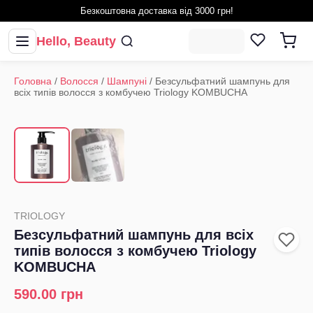
Безкоштовна доставка від 3000 грн!
Hello, Beauty
Головна
/
Волосся
/
Шампуні
/
Безсульфатний шампунь для
всіх типів волосся з комбучею Triology KOMBUCHA
1
/
2
‹
›
TRIOLOGY
Безсульфатний шампунь для всіх
типів волосся з комбучею Triology
KOMBUCHA
590.00
грн