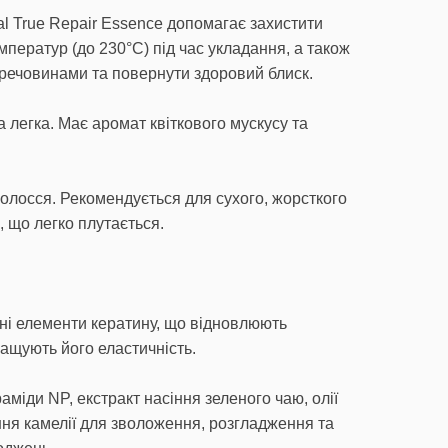
l True Repair Essence допомагає захистити
емператур (до 230°C) під час укладання, а також
речовинами та повернути здоровий блиск.
а легка. Має аромат квіткового мускусу та
волосся. Рекомендується для сухого, жорсткого
 що легко плутається.
ьні елементи кератину, що відновлюють
ращують його еластичність.
міди NP, екстракт насіння зеленого чаю, олії
іння камелії для зволоження, розгладження та