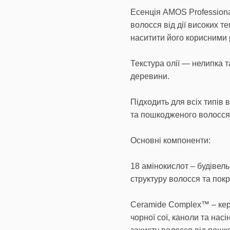
Есенція AMOS Professiona
волосся від дії високих т
наситити його корисними 
Текстура олії — нелипка т
деревини.
Підходить для всіх типів 
та пошкодженого волосся,
Основні компоненти:
18 амінокислот – будівел
структуру волосся та пок
Ceramide Complex™ – кера
чорної сої, каноли та нас