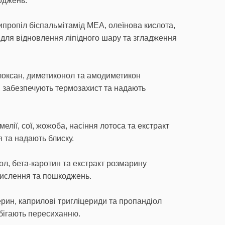
оджень.
пропіл біспальмітамід MEA, олеїнова кислота,
 для відновлення ліпідного шару та згладження
локсан, диметиконол та амодиметикон
, забезпечують термозахист та надають
амелії, сої, жожоба, насіння лотоса та екстракт
 та надають блиску.
л, бета-каротин та екстракт розмарину
кислення та пошкоджень.
ерин, каприлові тригліцериди та пропандіол
бігають пересиханню.