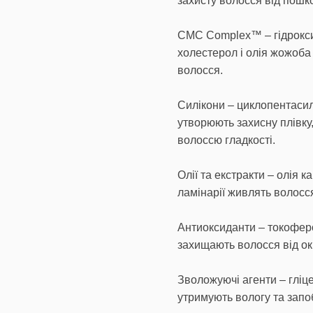
захисту волосся від пошк
CMC Complex™ – гідрокси
холестерол і олія жожоба
волосся.
Силікони – циклопентаси
утворюють захисну плівку
волоссю гладкості.
Олії та екстракти – олія к
ламінарії живлять волосся
Антиоксиданти – токоферо
захищають волосся від о
Зволожуючі агенти – гліц
утримують вологу та запо