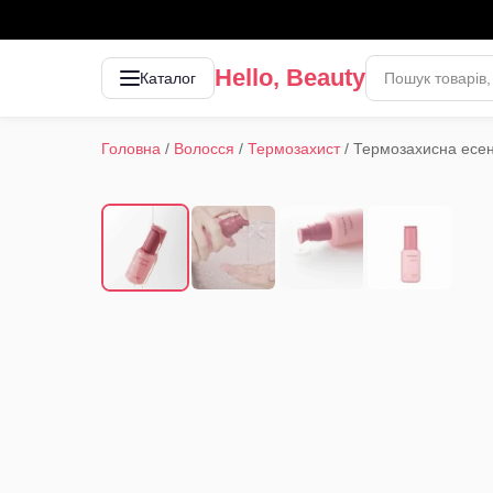
Hello, Beauty
Каталог
Головна
/
Волосся
/
Термозахист
/
Термозахисна есен
1
/
4
‹