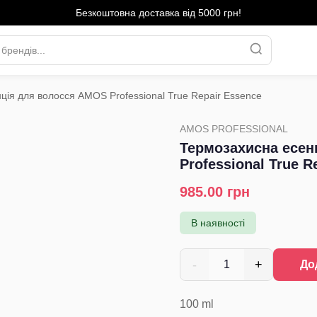
Безкоштовна доставка від 5000 грн!
ція для волосся AMOS Professional True Repair Essence
›
AMOS PROFESSIONAL
Термозахисна есен
Professional True R
985.00
грн
В наявності
-
+
1
До
100
ml