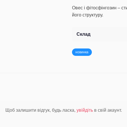
Овес і фітосфінгозин – с
його структуру.
Склад
новинка
Щоб залишити відгук, будь ласка,
увійдіть
в свій акаунт.