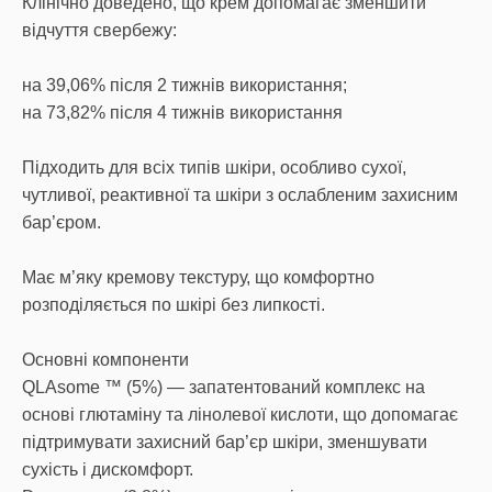
Клінічно доведено, що крем допомагає зменшити
відчуття свербежу:
на 39,06% після 2 тижнів використання;
на 73,82% після 4 тижнів використання
Підходить для всіх типів шкіри, особливо сухої,
чутливої, реактивної та шкіри з ослабленим захисним
бар’єром.
Має м’яку кремову текстуру, що комфортно
розподіляється по шкірі без липкості.
Основні компоненти
QLAsome ™ (5%) — запатентований комплекс на
основі глютаміну та лінолевої кислоти, що допомагає
підтримувати захисний бар’єр шкіри, зменшувати
сухість і дискомфорт.