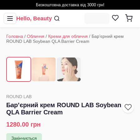
Безкоштовна доставка від 3000 грн!
Hello, Beauty
Головна
/
Обличчя
/
Креми для обличчя
/
Бар’єрний крем
ROUND LAB Soybean QLA Barrier Cream
1
/
3
‹
›
ROUND LAB
Бар’єрний крем ROUND LAB Soybean
QLA Barrier Cream
1280.00
грн
Закінчується