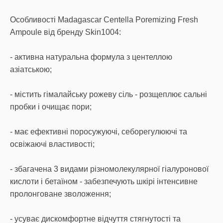
Особливості Madagascar Centella Poremizing Fresh
Ampoule від бренду Skin1004:
- активна натуральна формула з центеллою
азіатською;
- містить гімалайську рожеву сіль - розщеплює сальні
пробки і очищає пори;
- має ефективні поросужуючі, себорегулюючі та
освіжаючі властивості;
- збагачена 3 видами різномолекулярної гіалуронової
кислоти і бетаїном - забезпечують шкірі інтенсивне
пролонговане зволоження;
- усуває дискомфортне відчуття стягнутості та