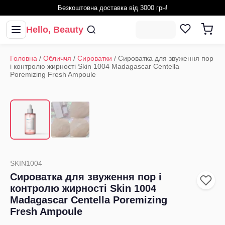
Безкоштовна доставка від 3000 грн!
Hello, Beauty
Головна
/
Обличчя
/
Сироватки
/
Сироватка для звуження пор
і контролю жирності Skin 1004 Madagascar Centella
Poremizing Fresh Ampoule
1
/
2
‹
›
SKIN1004
Сироватка для звуження пор і
контролю жирності Skin 1004
Madagascar Centella Poremizing
Fresh Ampoule