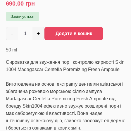
690.00
грн
Закінчується
-
+
1
Додати в кошик
50
ml
Сироватка для звуження пор і контролю жирності Skin
1004 Madagascar Centella Poremizing Fresh Ampoulе
Виготовлена на основі екстракту центелли азіатської і
збагачена рожевою морською сіллю ампула
Madagascar Centella Poremizing Fresh Ampoule від
бренду Skin1004 ефективно звужує розширені пори і
має себорегулюючі властивості. Вона надає
інтенсивну освіжаючу дію, глибоко зволожує епідерміс
і бореться з ознаками вікових змін.