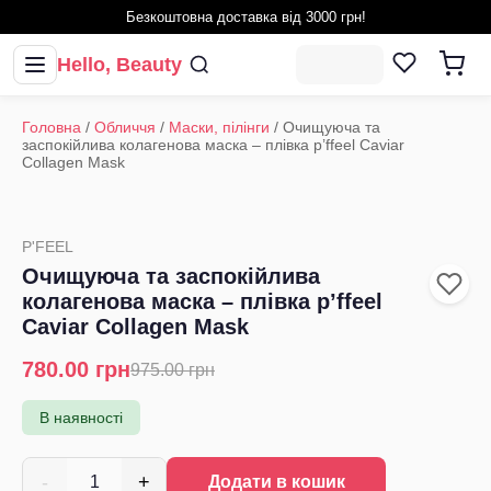
Безкоштовна доставка від 3000 грн!
Hello, Beauty
Головна
/
Обличчя
/
Маски, пілінги
/
Очищуюча та
заспокійлива колагенова маска – плівка p’ffeel Caviar
Collagen Mask
P'FEEL
Очищуюча та заспокійлива
колагенова маска – плівка p’ffeel
Caviar Collagen Mask
780.00
грн
975.00
грн
В наявності
-
+
1
Додати в кошик