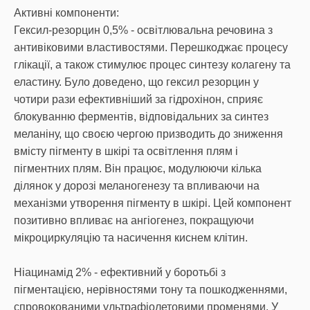
Активні компоненти:
Гексил-резорцин 0,5% - освітлювальна речовина з
антивіковими властивостями. Перешкоджає процесу
глікації, а також стимулює процес синтезу колагену та
еластину. Було доведено, що гексил резорцин у
чотири рази ефективніший за гідрохінон, сприяє
блокуванню ферментів, відповідальних за синтез
меланіну, що своєю чергою призводить до зниження
вмісту пігменту в шкірі та освітлення плям і
пігментних плям. Він працює, модулюючи кілька
ділянок у дорозі меланогенезу та впливаючи на
механізми утворення пігменту в шкірі. Цей компонент
позитивно впливає на ангіогенез, покращуючи
мікроциркуляцію та насичення киснем клітин.
Ніацинамід 2% - ефективний у боротьбі з
пігментацією, нерівностями тону та пошкодженнями,
спровокованими ультрафіолетовими променями. У