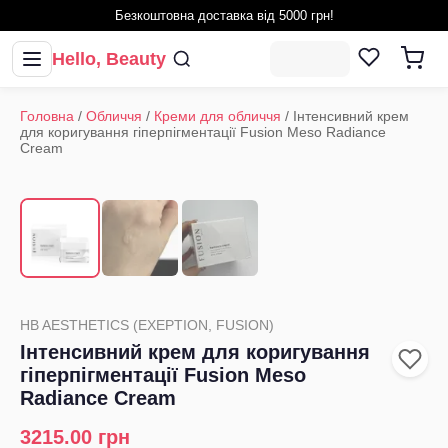
Безкоштовна доставка від 5000 грн!
Hello, Beauty
Головна
/
Обличчя
/
Креми для обличчя
/
Інтенсивний крем
для коригування гіперпігментації Fusion Meso Radiance
Сream
1
/
3
‹
›
HB AESTHETICS (EXEPTION, FUSION)
Інтенсивний крем для коригування
гіперпігментації Fusion Meso
Radiance Сream
3215.00
грн