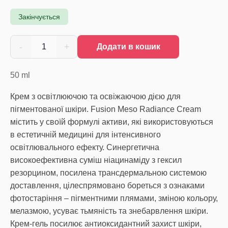
Закінчується
-
+
1
Додати в кошик
50
ml
Крем з освітлюючою та освіжаючою дією для
пігментованої шкіри. Fusion Meso Radiance Cream
містить у своїй формулі активи, які використовуються
в естетичній медицині для інтенсивного
освітлювального ефекту. Синергетична
високоефективна суміш ніацинаміду з гексил
резорцином, посилена трансдермальною системою
доставлення, цілеспрямовано бореться з ознаками
фотостаріння – пігментними плямами, зміною кольору,
мелазмою, усуває тьмяність та знебарвлення шкіри.
Крем-гель посилює антиоксидантний захист шкіри,