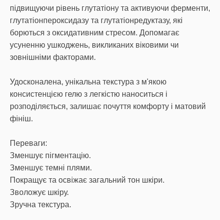
підвищуючи рівень глутатіону та активуючи ферменти,
глутатіонпероксидазу та глутатіонредуктазу, які
борються з оксидативним стресом. Допомагає
усуненню ушкоджень, викликаних віковими чи
зовнішніми факторами.
Удосконалена, унікальна текстура з м'якою
консистенцією гелю з легкістю наноситься і
розподіляється, залишає почуття комфорту і матовий
фініш.
Переваги:
Зменшує пігментацію.
Зменшує темні плями.
Покращує та освіжає загальний тон шкіри.
Зволожує шкіру.
Зручна текстура.