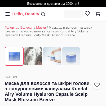
Безкоштовна доставка від 3000 грн!
Hello, Beauty
Головна
/
Волосся
/
Маски
/
Маска для волосся та шкіри
голови з гіалуроновими капсулами Kundal Airy Volume
Hyaluron Capsule Scalp Mask Blossom Breeze
1
/
4
‹
›
KUNDAL
Маска для волосся та шкіри голови
з гіалуроновими капсулами Kundal
Airy Volume Hyaluron Capsule Scalp
Mask Blossom Breeze