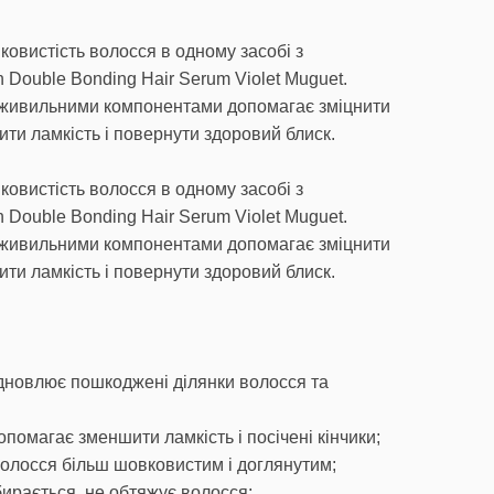
ковистість волосся в одному засобі з
 Double Bonding Hair Serum Violet Muguet.
 живильними компонентами допомагає зміцнити
ити ламкість і повернути здоровий блиск.
ковистість волосся в одному засобі з
 Double Bonding Hair Serum Violet Muguet.
 живильними компонентами допомагає зміцнити
ити ламкість і повернути здоровий блиск.
дновлює пошкоджені ділянки волосся та
помагає зменшити ламкість і посічені кінчики;
 волосся більш шовковистим і доглянутим;
бирається, не обтяжує волосся;