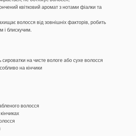
тончений квітковий аромат з нотами фіалки та
захищає волосся від зовнішніх факторів, робить
м і блискучим.
ь сироватки на чисте вологе або сухе волосся
собливо на кінчики
абленого волосся
 кінчиках
волосся
я