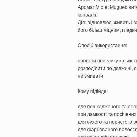
Аромат Violet Muguet: ви
конвалії.
Дія: відновлює, живить і 
його більш міцним, гладки
Спосіб використання:
нанести невелику кількіст
розподілити по довжині, о
не змивати
Кому підійде:
для пошкодженого та осл
при ламкості та посічених
для сухого та пористого 
для фарбованого волосс