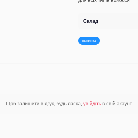
для всіх типів волосся
Склад
новинка
Щоб залишити відгук, будь ласка,
увійдіть
в свій акаунт.