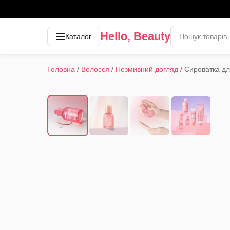
Hello, Beauty
Каталог
Головна
/
Волосся
/
Незмивний догляд
/
Сироватка дл
1
/
4
‹