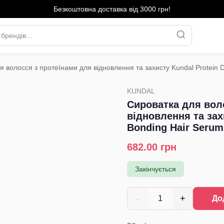
Безкоштовна доставка від 3000 грн!
я волосся з протеїнами для відновлення та захисту Kundal Protein D
›
KUNDAL
Сироватка для вол
відновлення та зах
Bonding Hair Serum
682.00
грн
Закінчується
-
+
1
До