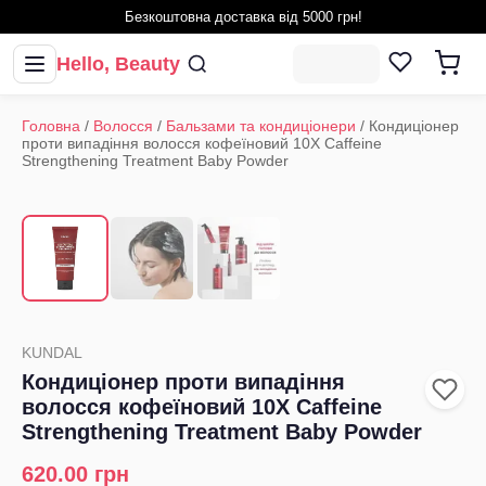
Безкоштовна доставка від 5000 грн!
Hello, Beauty
Головна
/
Волосся
/
Бальзами та кондиціонери
/
Кондиціонер
проти випадіння волосся кофеїновий 10X Caffeine
Strengthening Treatment Baby Powder
1
/
3
‹
›
KUNDAL
Кондиціонер проти випадіння
волосся кофеїновий 10X Caffeine
Strengthening Treatment Baby Powder
620.00
грн