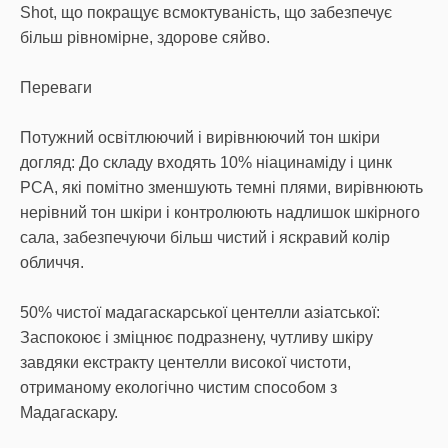
Shot, що покращує всмоктуваність, що забезпечує
більш рівномірне, здорове сяйво.
Переваги
Потужний освітлюючий і вирівнюючий тон шкіри
догляд: До складу входять 10% ніацинаміду і цинк
PCA, які помітно зменшують темні плями, вирівнюють
нерівний тон шкіри і контролюють надлишок шкірного
сала, забезпечуючи більш чистий і яскравий колір
обличчя.
50% чистої мадагаскарської центелли азіатської:
Заспокоює і зміцнює подразнену, чутливу шкіру
завдяки екстракту центелли високої чистоти,
отриманому екологічно чистим способом з
Мадагаскару.