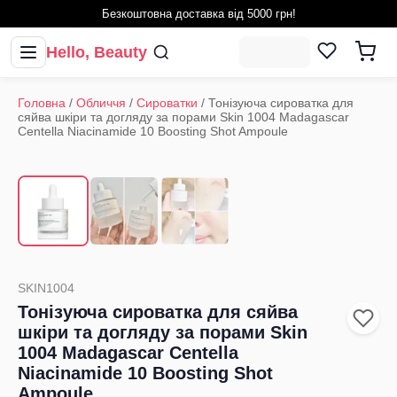
Безкоштовна доставка від 5000 грн!
Hello, Beauty
Головна
/
Обличчя
/
Сироватки
/
Тонізуюча сироватка для
сяйва шкіри та догляду за порами Skin 1004 Madagascar
Centella Niacinamide 10 Boosting Shot Ampoule
1
/
3
‹
›
SKIN1004
Тонізуюча сироватка для сяйва
шкіри та догляду за порами Skin
1004 Madagascar Centella
Niacinamide 10 Boosting Shot
Ampoule