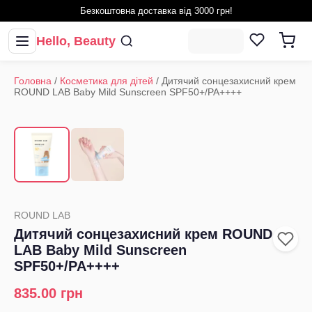
Безкоштовна доставка від 3000 грн!
Hello, Beauty
Головна
/
Косметика для дітей
/
Дитячий сонцезахисний крем
ROUND LAB Baby Mild Sunscreen SPF50+/PA++++
1
/
2
‹
›
ROUND LAB
Дитячий сонцезахисний крем ROUND
LAB Baby Mild Sunscreen
SPF50+/PA++++
835.00
грн