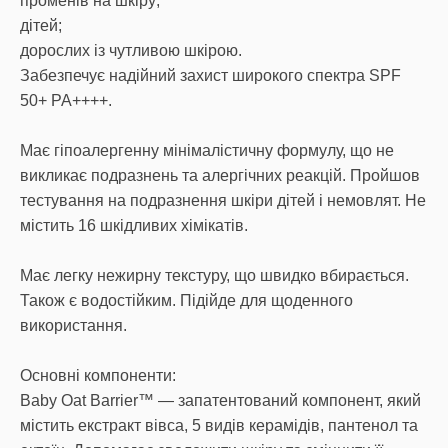
променів на шкіру;
дітей;
дорослих із чутливою шкірою.
Забезпечує надійний захист широкого спектра SPF
50+ PA++++.
Має гіпоалергенну мінімалістичну формулу, що не
викликає подразнень та алергічних реакцій. Пройшов
тестування на подразнення шкіри дітей і немовлят. Не
містить 16 шкідливих хімікатів.
Має легку нежирну текстуру, що швидко вбирається.
Також є водостійким. Підійде для щоденного
використання.
Основні компоненти:
Baby Oat Barrier™ — запатентований компонент, який
містить екстракт вівса, 5 видів керамідів, пантенол та