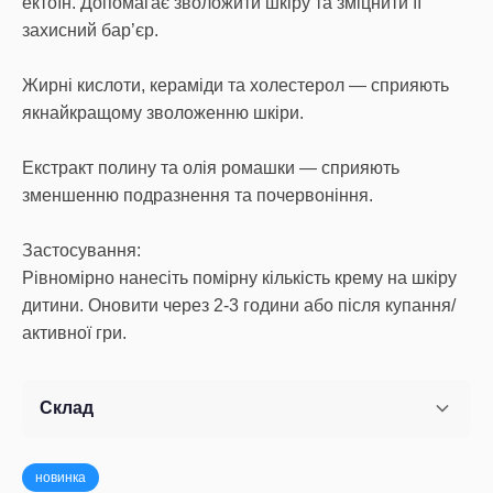
ектоїн. Допомагає зволожити шкіру та зміцнити її
захисний бар’єр.
Жирні кислоти, кераміди та холестерол — сприяють
якнайкращому зволоженню шкіри.
Екстракт полину та олія ромашки — сприяють
зменшенню подразнення та почервоніння.
Застосування:
Рівномірно нанесіть помірну кількість крему на шкіру
дитини. Оновити через 2-3 години або після купання/
активної гри.
Склад
новинка