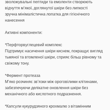
зволожувальні пептиди та емоленти створюють
відчуття мʼякої, доглянутої шкіри без липкості
зручна мінімалістична лопатка для гігієнічного
нанесення
Активні компоненти:
*Перфторвуглецевий комплекс
Підтримує насичення шкіри киснем, покращує вигляд
тьмяної та втомленої шкіри, сприяє більш рівному та
свіжому тону.
*Фермент протеаза
Мʼяко розчиняє звʼязки між ороговілими клітинами,
забезпечуючи делікатне оновлення шкіри без
механічного або кислотного подразнення.
*Капсули кукурудзяного крохмалю з вітамінним