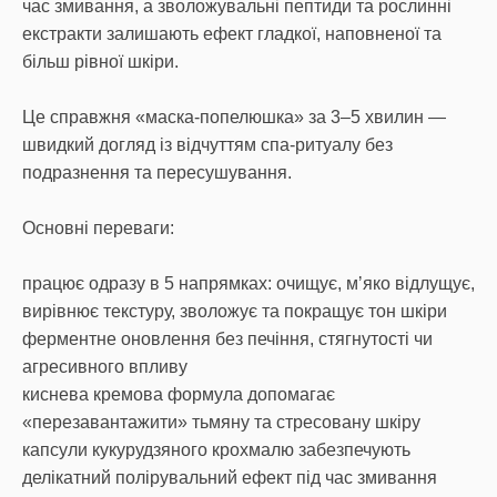
час змивання, а зволожувальні пептиди та рослинні
екстракти залишають ефект гладкої, наповненої та
більш рівної шкіри.
Це справжня «маска-попелюшка» за 3–5 хвилин —
швидкий догляд із відчуттям спа-ритуалу без
подразнення та пересушування.
Основні переваги:
працює одразу в 5 напрямках: очищує, мʼяко відлущує,
вирівнює текстуру, зволожує та покращує тон шкіри
ферментне оновлення без печіння, стягнутості чи
агресивного впливу
киснева кремова формула допомагає
«перезавантажити» тьмяну та стресовану шкіру
капсули кукурудзяного крохмалю забезпечують
делікатний полірувальний ефект під час змивання