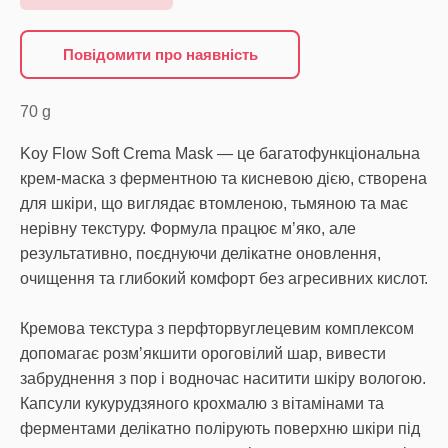
Повідомити про наявність
70
g
Koy Flow Soft Crema Mask — це багатофункціональна
крем-маска з ферментною та кисневою дією, створена
для шкіри, що виглядає втомленою, тьмяною та має
нерівну текстуру. Формула працює мʼяко, але
результативно, поєднуючи делікатне оновлення,
очищення та глибокий комфорт без агресивних кислот.
Кремова текстура з перфторвуглецевим комплексом
допомагає розмʼякшити ороговілий шар, вивести
забруднення з пор і водночас наситити шкіру вологою.
Капсули кукурудзяного крохмалю з вітамінами та
ферментами делікатно полірують поверхню шкіри під