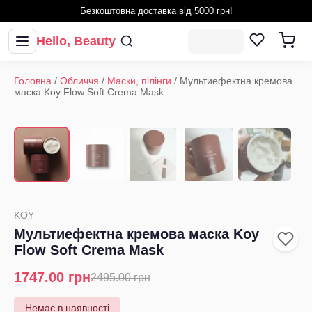
Безкоштовна доставка від 5000 грн!
Hello, Beauty
Головна
/
Обличчя
/
Маски, пілінги
/
Мультиефектна кремова
маска Koy Flow Soft Crema Mask
1
/
5
‹
›
KOY
Мультиефектна кремова маска Koy
Flow Soft Crema Mask
1747.00
грн
2495.00
грн
Немає в наявності