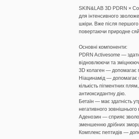
SKIN&LAB 3D PDRN × Col
для інтенсивного зволоже
шкіри. Вже після першого
повертаючи природне сяй
Основні компоненти:
PDRN Activesome — здатни
відновлюючи та зміцнюючи
3D колаген — допомагає п
Ніацинамід — допомагає 
кількість пігментних плям
антиоксидантну дію.
Бетаїн — має здатність у
негативного зовнішнього 
Аденозин — сприяє зволож
зменшенню дрібних змор
Комплекс пептидів — доп