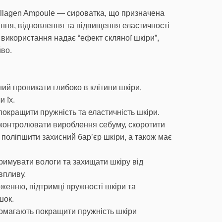
lagen Ampoule — сироватка, що призначена
ння, відновлення та підвищення еластичності
 використання надає “ефект скляної шкіри”,
во.
й проникати глибоко в клітини шкіри,
 їх.
окращити пружність та еластичність шкіри.
контролювати вироблення себуму, скоротити
, поліпшити захисний бар’єр шкіри, а також має
тримувати вологи та захищати шкіру від
впливу.
енню, підтримці пружності шкіри та
шок.
омагають покращити пружність шкіри