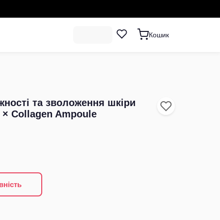
Кошик
жності та зволоження шкіри
× Collagen Ampoule
вність