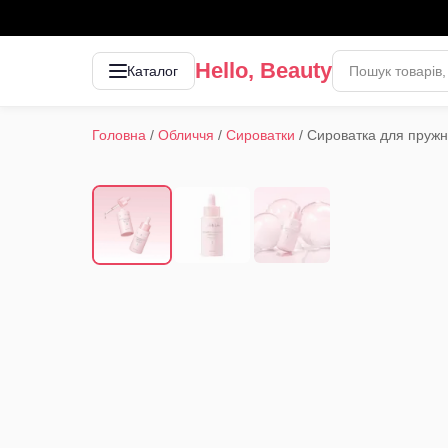
Hello, Beauty
Каталог
Головна
/
Обличчя
/
Сироватки
/
Сироватка для пружн
1
/
3
‹