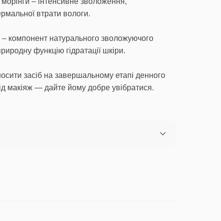
а морінги – інтенсивне зволоження,
рмальної втрати вологи.
т – компонент натурального зволожуючого
риродну функцію гідратації шкіри.
осити засіб на завершальному етапі денного
ід макіяж — дайте йому добре увібратися.