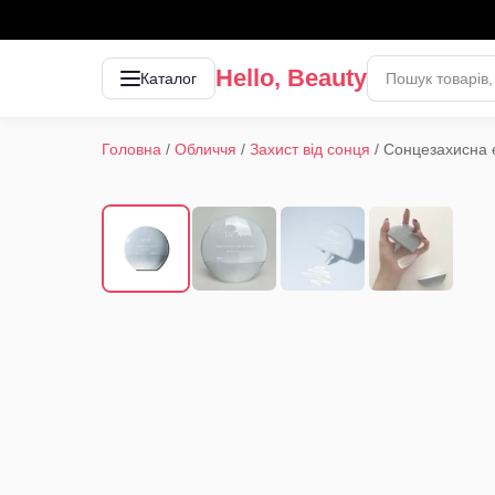
Hello, Beauty
Каталог
Головна
/
Обличчя
/
Захист від сонця
/
Сонцезахисна е
1
/
4
‹