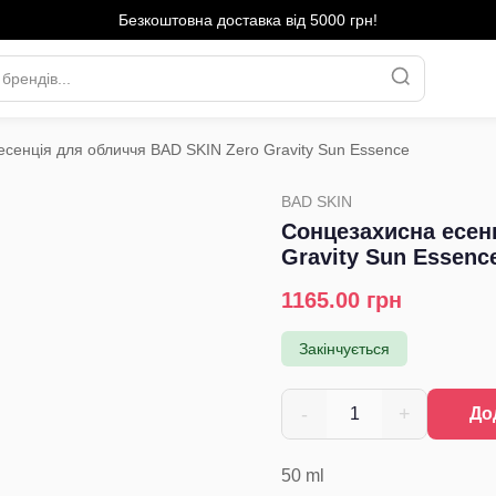
Безкоштовна доставка від 5000 грн!
сенція для обличчя BAD SKIN Zero Gravity Sun Essence
›
BAD SKIN
Сонцезахисна есен
Gravity Sun Essenc
1165.00
грн
Закінчується
-
+
1
До
50
ml