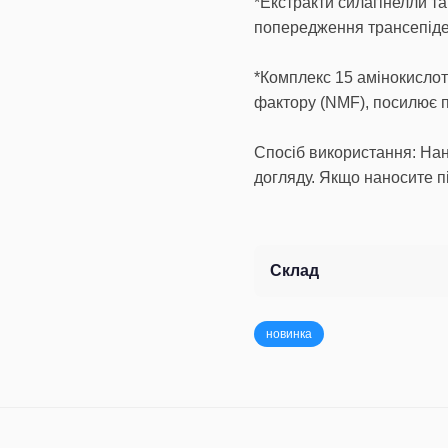
*Екстракти силагінелли т
попередження трансепіде
*Комплекс 15 амінокисло
фактору (NMF), посилює п
Спосіб використання: Нан
догляду. Якщо наносите п
Склад
новинка