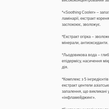
висококонцентрований зах
*«Soothing Cooler» – запа
ламінарії, екстракт корен
заспокоює, зволожує.
*Екстракт огірка – зволож
мінерали, антиоксиданти.
*Льодовикова вода – глиб
епідермісу, насичення мі
дія.
*Комплекс з 5 інгредієнтів
екстракт центели азіатськ
запалення, що викликані
«інфламейджинг».