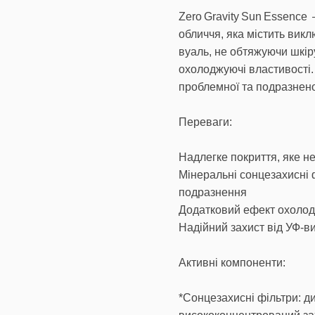
Zero Gravity Sun Essence
обличчя, яка містить вик
вуаль, не обтяжуючи шкір
охолоджуючі властивості.
проблемної та подразнено
Переваги:
Надлегке покриття, яке не
Мінеральні сонцезахисні ф
подразнення
Додатковий ефект охолод
Надійний захист від УФ‑
Активні компоненти:
*Сонцезахисні фільтри: ди