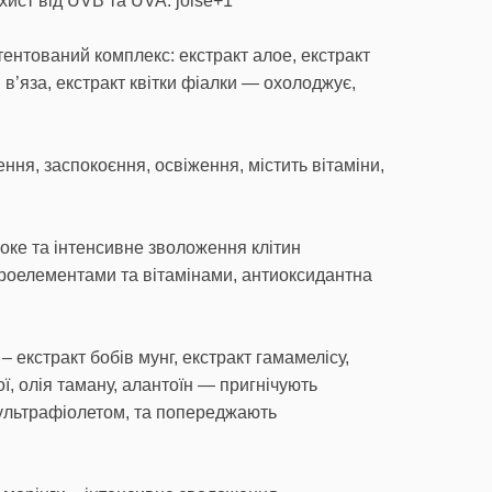
ист від UVB та UVA. jolse+1
тентований комплекс: екстракт алое, екстракт
я в’яза, екстракт квітки фіалки — охолоджує,
ення, заспокоєння, освіження, містить вітаміни,
оке та інтенсивне зволоження клітин
кроелементами та вітамінами, антиоксидантна
 – екстракт бобів мунг, екстракт гамамелісу,
ої, олія таману, алантоїн — пригнічують
 ультрафіолетом, та попереджають